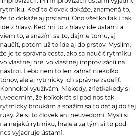
improvizácii. Pri improvizácii ústami vyjadriť
rytmiku. Keď to človek dokáže, znamená to,
že to dokáže aj prstami. Ono všetko tak i tak
ide z hlavy. Keď mi to z hlavy ide ústami a
viem to, a snažím sa to, dajme tomu, aj
naučiť, potom už to ide aj do prstov. Myslím,
že je to správna cesta, ako sa naučiť rytmiku
vo vlastnej hre, vo vlastnej improvizácii na
nástroj. Lebo není to len zahrať niekoľko
tónov, ale aj rytmicky ich správne zadeliť.
Konnokol využívám. Niekedy, zrietkakedy si
uvedomím, že koľkokrát si pod nos tak
rytmicky broukám a snažím sa to dať aj do tej
ruky. Že si to človek ani neuvedomí. Myslí si
na nejakú rytmiku, hraje a za tým si to pod
nos vyjadruje ústami.