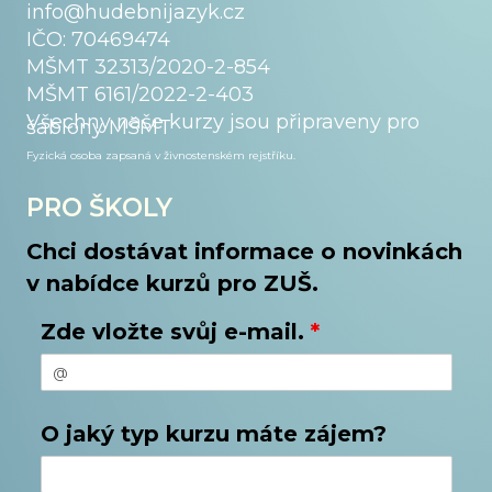
info@hudebnijazyk.cz
IČO: 70469474
MŠMT 32313/2020-2-854
MŠMT 6161/2022-2-403
Všechny naše kurzy jsou připraveny pro
šablony MŠMT
Fyzická osoba zapsaná v živnostenském
rejstříku.
PRO ŠKOLY
Chci dostávat informace o novinkách
v nabídce kurzů pro ZUŠ.
Zde vložte svůj e-mail.
*
O jaký typ kurzu máte zájem?