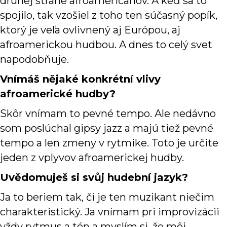
druhej strane afroameričanov. A keď sa to
spojilo, tak vzošiel z toho ten súčasný popík,
ktorý je veľa ovlivnený aj Európou, aj
afroamerickou hudbou. A dnes to celý svet
napodobňuje.
Vnímáš nějaké konkrétní vlivy
afroamerické hudby?
Skôr vnímam to pevné tempo. Ale nedávno
som poslúchal gipsy jazz a majú tiež pevné
tempo a len zmeny v rytmike. Toto je určite
jeden z vplyvov afroamerickej hudby.
Uvědomuješ si svůj hudební jazyk?
Ja to beriem tak, či je ten muzikant niečim
charakteristický. Ja vnímam pri improvizácii
vždy rytmus a tón a myslím si, že môj