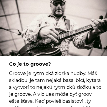
Co je to groove?
Groove je rytmická zložka hudby. Máš
skladbu, je tam nejaká basa, bicí, kytara
a vytvorí to nejakú rytmicků zložku a to
je groove. A v blues môže byť groov
ešte šťava. Keď povieš basistovi „ty