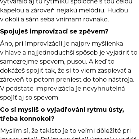
vytváralo aj tu rytmiku spoločne s tou celou
kapelou a zároveň nejakú melódiu. Hudbu
v okolí a sám seba vnímam rovnako.
Spojuješ improvizaci se zpěvem?
Áno, pri improvizácii je najprv myšlienka
v hlave a najjednoduchší spôsob je vyjadriť to
samozrejme spevom, pusou. A keď to
dokážeš spojiť tak, že si to viem zaspievať a
zároveň to potom preniesť do toho nástroja.
V podstate improvizácia je nevyhnutelná
spojiť aj so spevom.
Co si myslíš o vyjadřování rytmu ústy,
třeba konnokol?
Myslím si, že takisto je to veľmi dôležité pri