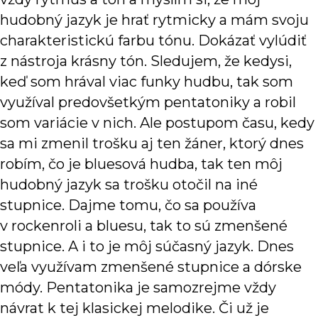
hudobný jazyk je hrať rytmicky a mám svoju
charakteristickú farbu tónu. Dokázať vylúdiť
z nástroja krásny tón. Sledujem, že kedysi,
keď som hrával viac funky hudbu, tak som
využíval predovšetkým pentatoniky a robil
som variácie v nich. Ale postupom času, kedy
sa mi zmenil trošku aj ten žáner, ktorý dnes
robím, čo je bluesová hudba, tak ten môj
hudobný jazyk sa trošku otočil na iné
stupnice. Dajme tomu, čo sa používa
v rockenroli a bluesu, tak to sú zmenšené
stupnice. A i to je môj súčasný jazyk. Dnes
veľa využívam zmenšené stupnice a dórske
módy. Pentatonika je samozrejme vždy
návrat k tej klasickej melodike. Či už je