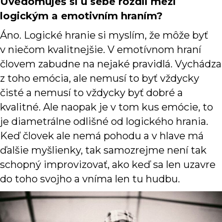
Uvědomuješ si u sebe rozdíl mezi
logickým a emotivním hraním?
Áno. Logické hranie si myslím, že môže byť
v niečom kvalitnejšie. V emotívnom hraní
človem zabudne na nejaké pravidlá. Vychádza
z toho emócia, ale nemusí to byť vždycky
čisté a nemusí to vždycky byť dobré a
kvalitné. Ale naopak je v tom kus emócie, to
je diametrálne odlišné od logického hrania.
Keď človek ale nemá pohodu a v hlave má
ďalšie myšlienky, tak samozrejme není tak
schopný improvizovať, ako keď sa len uzavre
do toho svojho a vníma len tu hudbu.