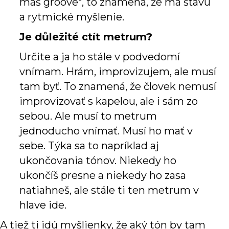
máš groove“, to znamená, že má šťavu
a rytmické myšlenie.
Je důležité ctít metrum?
Určite a ja ho stále v podvedomí
vnímam. Hrám, improvizujem, ale musí
tam byť. To znamená, že človek nemusí
improvizovať s kapelou, ale i sám zo
sebou. Ale musí to metrum
jednoducho vnímať. Musí ho mať v
sebe. Týka sa to napríklad aj
ukončovania tónov. Niekedy ho
ukončíš presne a niekedy ho zasa
natiahneš, ale stále ti ten metrum v
hlave ide.
A tiež ti idú myšlienky, že aký tón by tam