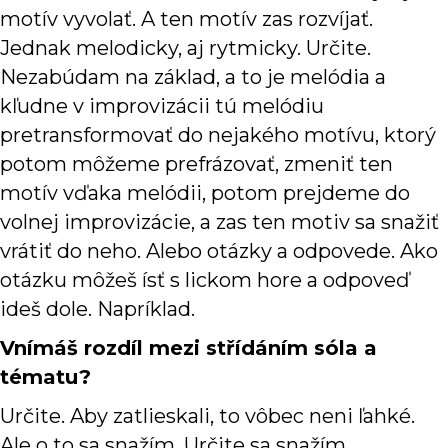
motív vyvolať. A ten motív zas rozvíjať.
Jednak melodicky, aj rytmicky. Určite.
Nezabúdam na základ, a to je melódia a
kľudne v improvizácii tú melódiu
pretransformovať do nejakého motívu, ktorý
potom môžeme prefrázovať, zmeniť ten
motív vďaka melódii, potom prejdeme do
volnej improvizácie, a zas ten motiv sa snažiť
vrátiť do neho. Alebo otázky a odpovede. Ako
otázku môžeš ísť s lickom hore a odpoveď
ideš dole. Napríklad.
Vnímáš rozdíl mezi střídáním sóla a
tématu?
Určite. Aby zatlieskali, to vôbec neni ľahké.
Ale o to sa snažím. Určite sa snažím