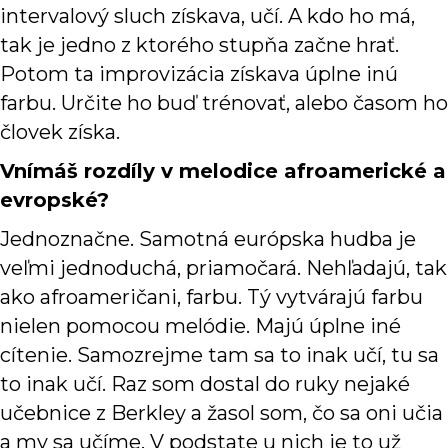
intervalový sluch získava, učí. A kdo ho má,
tak je jedno z ktorého stupňa začne hrať.
Potom ta improvizácia získava úplne inú
farbu. Určite ho buď trénovať, alebo časom ho
človek získa.
Vnímáš rozdíly v melodice afroamerické a
evropské?
Jednoznačne. Samotná európska hudba je
veľmi jednoduchá, priamočará. Nehľadajú, tak
ako afroameričani, farbu. Tý vytvárajú farbu
nielen pomocou melódie. Majú úplne iné
cítenie. Samozrejme tam sa to inak učí, tu sa
to inak učí. Raz som dostal do ruky nejaké
učebnice z Berkley a žasol som, čo sa oni učia
a my sa učíme. V podstate u nich je to už