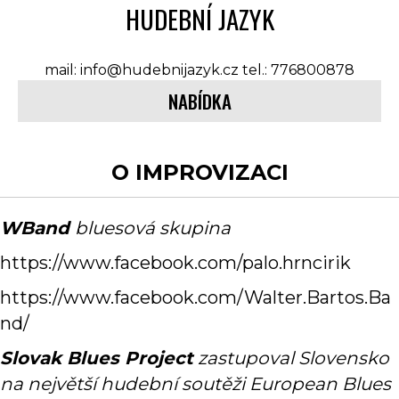
HUDEBNÍ JAZYK
mail: info@hudebnijazyk.cz tel.: 776800878
NABÍDKA
O IMPROVIZACI
WBand
bluesová skupina
https://www.facebook.com/palo.hrncirik
https://www.facebook.com/Walter.Bartos.Ba
nd/
Slovak Blues Project
zastupoval Slovensko
n
a největší hudební soutěži
European Blues