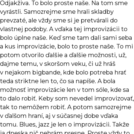
Odjakživa. To bolo proste naše. Na tom sme
vyrástli. Samozrejme sme hrali skladby
prevzaté, ale vždy sme si je pretvárali do
vlastnej podoby. A vďaka tej improvizácii to
bolo úplne naše. Keď sme tam dali sami seba
a kus improvizácie, bolo to proste naše. To mi
potom otvorilo ďalšie a ďalšie možnosti, už,
dajme temu, v skoršom veku, či už hráš
v nejakom bigbande, kde bolo potreba hrať
teda striktne len to, čo sa napíše. A bola
možnosť improvizácie len v tom sóle, kde sa
to dalo robiť. Keby som nevedel improvizovať,
tak to nemôžem robiť. A potom samozrejme
v ďalšom hraní, aj v súčasnej dobe vďaka
tomu. Blues, jazz je len o improvizácii. Takže
ja dneska nič nehrám presne. Proste vždy to