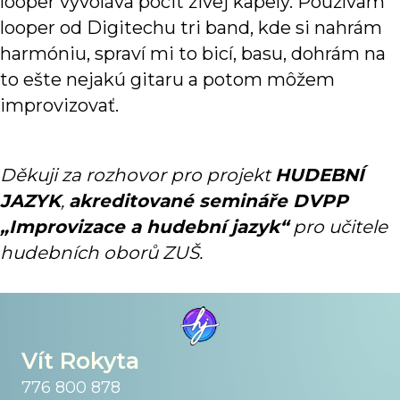
looper vyvoláva pocit živej kapely. Používam
looper od Digitechu tri band, kde si nahrám
harmóniu, spraví mi to bicí, basu, dohrám na
to ešte nejakú gitaru a potom môžem
improvizovať.
Děkuji za rozhovor pro projekt
HUDEBNÍ
JAZYK
,
akreditované semináře DVPP
„Improvizace a hudební jazyk“
pro učitele
hudebních oborů ZUŠ.
Vít Rokyta
776 800 878