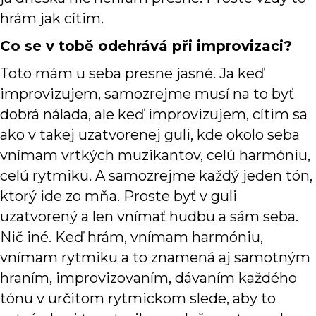
hrám jak cítim.
Co se v tobě odehrává při improvizaci?
Toto mám u seba presne jasné. Ja keď
improvizujem, samozrejme musí na to byť
dobrá nálada, ale keď improvizujem, cítim sa
ako v takej uzatvorenej guli, kde okolo seba
vnímam vrtkých muzikantov, celú harmóniu,
celú rytmiku. A samozrejme každý jeden tón,
ktorý ide zo mňa. Proste byť v guli
uzatvorený a len vnímať hudbu a sám seba.
Nič iné. Keď hrám, vnímam harmóniu,
vnímam rytmiku a to znamená aj samotným
hraním, improvizovaním, dávaním každého
tónu v určitom rytmickom slede, aby to