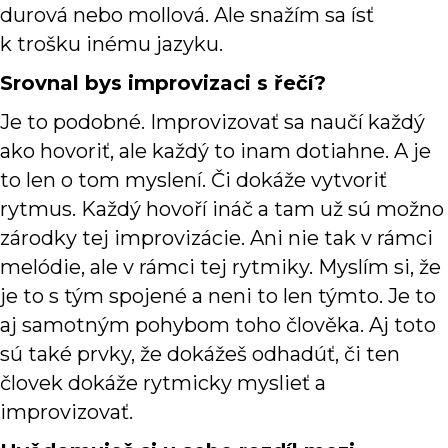
durová nebo mollová. Ale snažím sa ísť
k trošku inému jazyku.
Srovnal bys improvizaci s řečí?
Je to podobné. Improvizovať sa naučí každý
ako hovoriť, ale každý to inam dotiahne. A je
to len o tom myslení. Či dokáže vytvoriť
rytmus. Každý hovoří ináč a tam už sú možno
zárodky tej improvizácie. Ani nie tak v rámci
melódie, ale v rámci tej rytmiky. Myslím si, že
je to s tým spojené a neni to len týmto. Je to
aj samotným pohybom toho člověka. Aj toto
sú také prvky, že dokážeš odhadúť, či ten
človek dokáže rytmicky myslieť a
improvizovať.