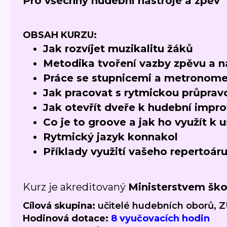
Pro všechny hudební nástroje a zpěv
OBSAH KURZU:
Jak rozvíjet muzikalitu žáků
Metodika tvoření vazby zpěvu a n
Práce se stupnicemi a metronom
Jak pracovat s rytmickou průprav
Jak otevřít dveře k hudební impro
Co je to groove a jak ho využít k 
Rytmický jazyk konnakol
Příklady využití vašeho repertoár
Kurz je akreditovaný
Ministerstvem ško
Cílová skupina:
učitelé hudebních oborů, Z
Hodinová dotace:
8 vyučovacích hodin