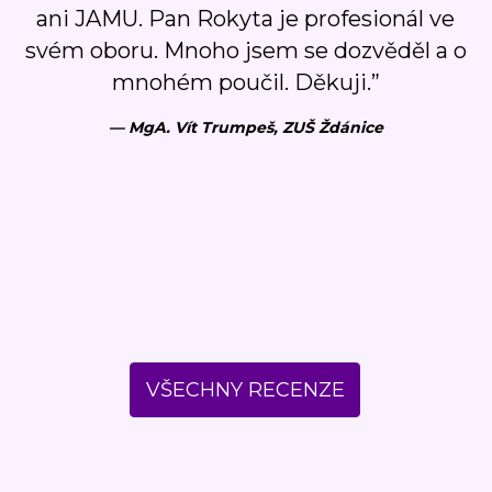
ani JAMU. Pan Rokyta je profesionál ve
svém oboru. Mnoho jsem se dozvěděl a o
mnohém poučil. Děkuji.”
— MgA. Vít Trumpeš, ZUŠ Ždánice
VŠECHNY RECENZE