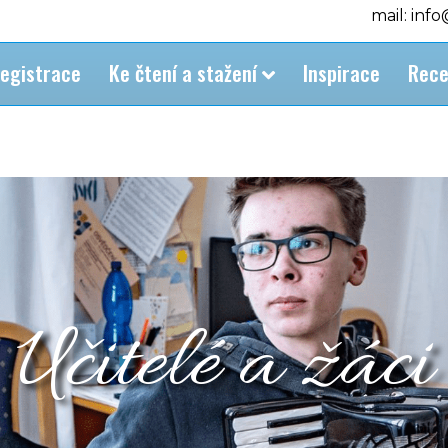
mail: inf
egistrace
Ke čtení a stažení
Inspirace
Rece
Učitelé a žáci