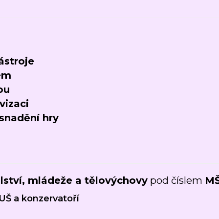
ástroje
em
ou
vizaci
usnadění hry
u
lství, mládeže a tělovýchovy
pod číslem
MŠ
UŠ a konzervatoří