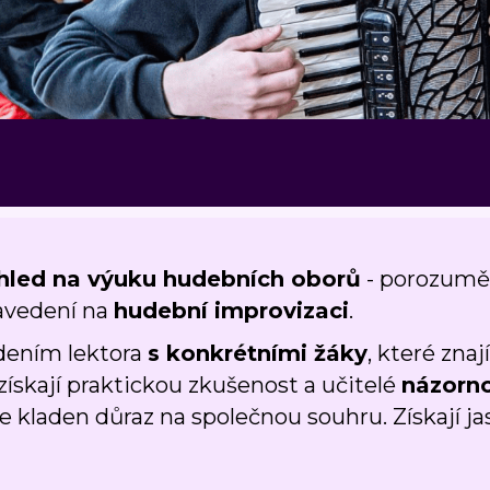
hled na výuku hudebních oborů
- porozumě
avedení na
hudební improvizaci
.
dením lektora
s konkrétními žáky
, které zna
 získají praktickou zkušenost a učitelé
názorn
e kladen důraz na společnou souhru. Získají ja