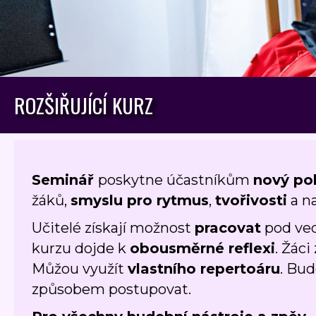
ROZŠIŘUJÍCÍ KURZ
Seminář
poskytne účastníkům
nový po
žáků,
smyslu pro rytmus
,
tvořivosti
a n
Učitelé získají možnost
pracovat
pod ve
kurzu dojde k
obousměrné reflexi
. Žáci
Můžou využít
vlastního repertoáru
. Bud
způsobem postupovat.