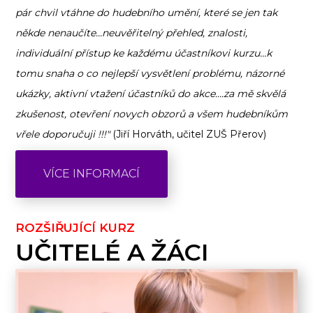
pár chvil vtáhne do hudebního umění, které se jen tak
někde nenaučíte…neuvěřitelný přehled, znalosti,
individuální přístup ke každému účastníkovi kurzu…k
tomu snaha o co nejlepší vysvětlení problému, názorné
ukázky, aktivní vtažení účastníků do akce….za mě skvělá
zkušenost, otevření novych obzorů a všem hudebníkům
vřele doporučuji !!!"
(Jiří Horváth, učitel ZUŠ Přerov)
VÍCE INFORMACÍ
ROZŠIŘUJÍCÍ KURZ
UČITELÉ A ŽÁCI