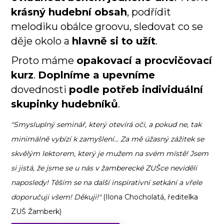
krásný hudební obsah
, podřídit
melodiku obálce groovu, sledovat co se
děje okolo a
hlavně si to užít
.
Proto máme
opakovací a procvičovací
kurz
.
Doplníme a upevníme
dovednosti
podle potřeb individuální
skupinky hudebníků
.
"Smysluplný seminář, který otevírá oči, a pokud ne, tak
minimálně vybízí k zamyšlení... Za mě úžasný zážitek se
skvělým lektorem, který je mužem na svém místě! Jsem
si jistá, že jsme se u nás v žamberecké ZUŠce neviděli
naposledy! Těším se na další inspirativní setkání a vřele
doporučuji všem! Děkuji!"
(Ilona Chocholatá, ředitelka
ZUŠ Žamberk)