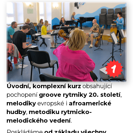
Úvodní, komplexní kurz
obsahující
pochopení
groove rytmiky 20. století
,
melodiky
evropské i
afroamerické
hudby
,
metodiku rytmicko-
melodického vedení
.
Poskládáme
od základu všechny