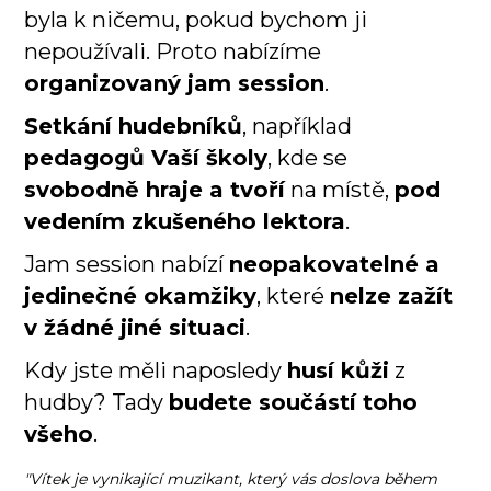
byla k ničemu, pokud bychom ji
nepoužívali. Proto nabízíme
organizovaný jam session
.
Setkání hudebníků
, například
pedagogů Vaší školy
, kde se
svobodně hraje a tvoří
na místě,
pod
vedením zkušeného lektora
.
Jam session nabízí
neopakovatelné a
jedinečné okamžiky
, které
nelze zažít
v žádné jiné situaci
.
Kdy jste měli naposledy
husí kůži
z
hudby? Tady
budete součástí toho
všeho
.
"Vítek je vynikající muzikant, který vás doslova během