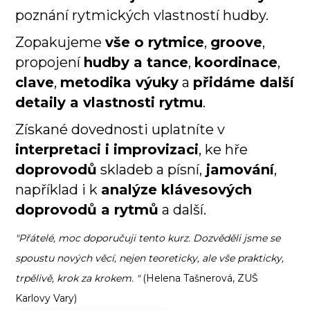
poznání rytmických vlastností hudby.
Zopakujeme
vše o rytmice
,
groove
,
propojení
hudby a tance
,
koordinace
,
clave
,
metodika výuky
a
přidáme další
detaily a vlastnosti rytmu
.
Získané dovednosti uplatníte v
interpretaci i improvizaci
, ke hře
doprovodů
skladeb a písní,
jamování
,
například i k
analýze klávesových
doprovodů a rytmů
a další.
"Přátelé, moc doporučuji tento kurz. Dozvěděli jsme se
spoustu nových věcí, nejen teoreticky, ale vše prakticky,
trpělivě, krok za krokem. "
(Helena Tašnerová, ZUŠ
Karlovy Vary)