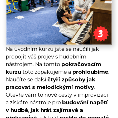
Na úvodním kurzu jste se naučili jak
propojit váš projev s hudebním
nástrojem. Na tomto
pokračovacím
kurzu
toto zopakujeme a
prohloubíme
.
Naučíte se další
čtyři způsoby jak
pracovat s melodickými motivy
.
Otevře vám to nové cesty v improvizaci
a získáte nástroje pro
budování napětí
v hudbě
,
jak hrát zajímavě a
překvapivě
, jak hrát
rychle do pomalé