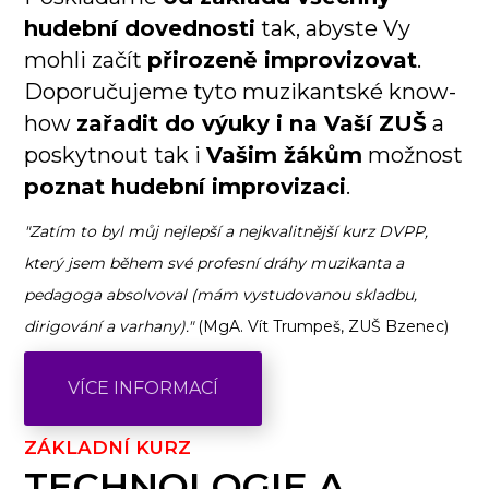
hudební dovednosti
tak, abyste Vy
mohli začít
přirozeně improvizovat
.
Doporučujeme tyto muzikantské know-
how
zařadit do výuky i na Vaší ZUŠ
a
poskytnout tak i
Vašim žákům
možnost
poznat hudební improvizaci
.
"Zatím to byl můj nejlepší a nejkvalitnější kurz DVPP,
který jsem během své profesní dráhy muzikanta a
pedagoga absolvoval (mám vystudovanou skladbu,
dirigování a varhany)."
(MgA. Vít Trumpeš, ZUŠ Bzenec)
VÍCE INFORMACÍ
ZÁKLADNÍ KURZ
TECHNOLOGIE A