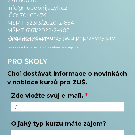
776 800 878
info@hudebnijazyk.cz
IČO: 70469474
MŠMT 32313/2020-2-854
MŠMT 6161/2022-2-403
Všechny naše kurzy jsou připraveny pro
šablony MŠMT
Fyzická osoba zapsaná v živnostenském
rejstříku.
PRO ŠKOLY
Chci dostávat informace o novinkách
v nabídce kurzů pro ZUŠ.
Zde vložte svůj e-mail.
*
O jaký typ kurzu máte zájem?