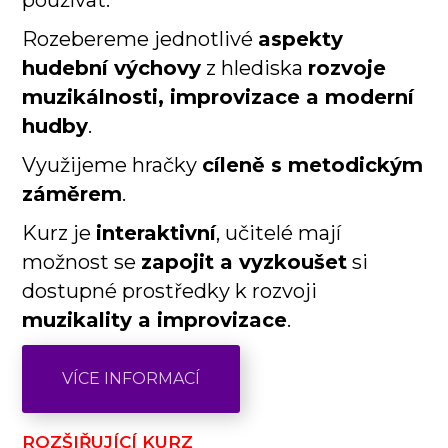
používat.
Rozebereme jednotlivé
aspekty
hudební výchovy
z hlediska
rozvoje
muzikálnosti, improvizace a moderní
hudby
.
Využijeme hračky
cíleně s metodickým
záměrem
.
Kurz je
interaktivní
, učitelé mají
možnost se
zapojit a vyzkoušet
si
dostupné prostředky k rozvoji
muzikality a improvizace
.
VÍCE INFORMACÍ
ROZŠIŘUJÍCÍ KURZ