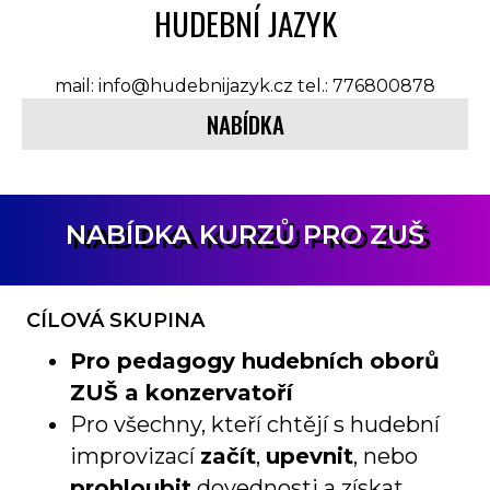
HUDEBNÍ JAZYK
mail: info@hudebnijazyk.cz tel.: 776800878
NABÍDKA
NABÍDKA KURZŮ PRO ZUŠ
CÍLOVÁ SKUPINA
Pro pedagogy hudebních oborů
ZUŠ a konzervatoří
Pro všechny, kteří chtějí s hudební
improvizací
začít
,
upevnit
, nebo
prohloubit
dovednosti a získat