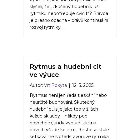
slyšeli, že „zkušený hudebník už
rytmiku nepotřebuje cvičit“? Pravda
je přesně opačná – právě kontinuální
rozvoj rytmiky…
Rytmus a hudební cit
ve výuce
Autor:
Vít Rokyta
|
12. 5. 2025
Rytmus není jen řada tleskání nebo
neurčité bubnování. Skutečný
hudební puls je jako tep v žilách
každé skladby – někdy pod
povrchem, jindy vybuchující na
povrch všude kolem. Přesto se stále
setkáváme s představou, že rytmika