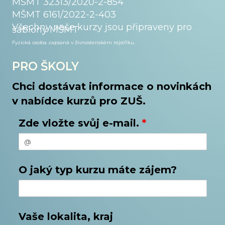
MŠMT 32313/2020-2-854
MŠMT 6161/2022-2-403
Všechny naše kurzy jsou připraveny pro
šablony MŠMT
Fyzická osoba zapsaná v živnostenském
rejstříku.
PRO ŠKOLY
Chci dostávat informace o novinkách
v nabídce kurzů pro ZUŠ.
Zde vložte svůj e-mail.
*
O jaký typ kurzu máte zájem?
Vaše lokalita, kraj