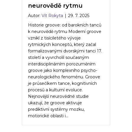
neurovědě rytmu
Autor:
Vít Rokyta
|
29. 7. 2025
Historie groove: od barokních tanců
k neurovědě rytmu Moderní groove
vznikl z tisíciletého vývoje
rytmických konceptů, který začal
formalizovanými dvorskými tanci 17.
století a vyvrcholil současným
interdisciplinárním porozuměním
groove jako komplexního psycho-
neurologického fenoménu. Groove
je průsečíkem tance, kognitivních
procesů a kulturní evoluce.
Nejnovější neurovědné studie
ukazují, že groove aktivuje
prediktivní systémy mozku,
motorické oblasti i…