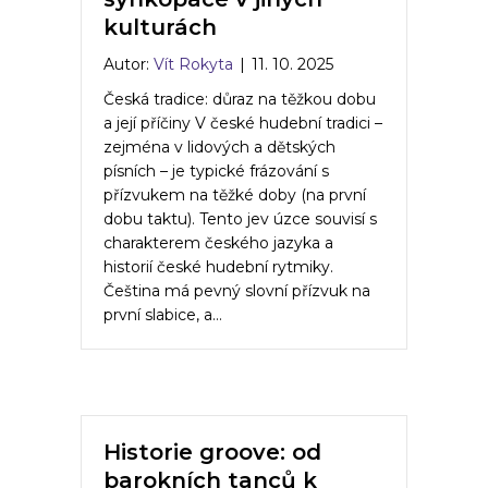
kulturách
Autor:
Vít Rokyta
|
11. 10. 2025
Česká tradice: důraz na těžkou dobu
a její příčiny V české hudební tradici –
zejména v lidových a dětských
písních – je typické frázování s
přízvukem na těžké doby (na první
dobu taktu). Tento jev úzce souvisí s
charakterem českého jazyka a
historií české hudební rytmiky.
Čeština má pevný slovní přízvuk na
první slabice, a…
Historie groove: od
barokních tanců k