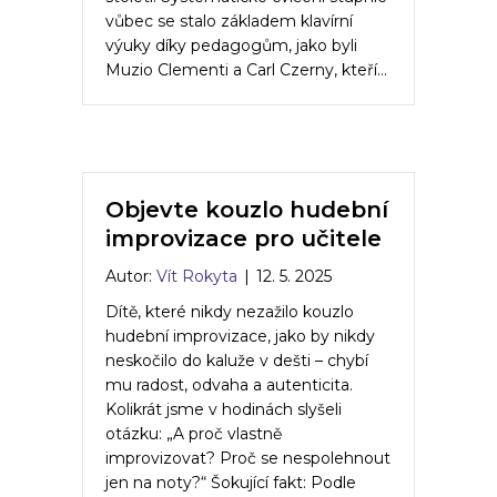
vůbec se stalo základem klavírní
výuky díky pedagogům, jako byli
Muzio Clementi a Carl Czerny, kteří…
Objevte kouzlo hudební
improvizace pro učitele
Autor:
Vít Rokyta
|
12. 5. 2025
Dítě, které nikdy nezažilo kouzlo
hudební improvizace, jako by nikdy
neskočilo do kaluže v dešti – chybí
mu radost, odvaha a autenticita.
Kolikrát jsme v hodinách slyšeli
otázku: „A proč vlastně
improvizovat? Proč se nespolehnout
jen na noty?“ Šokující fakt: Podle