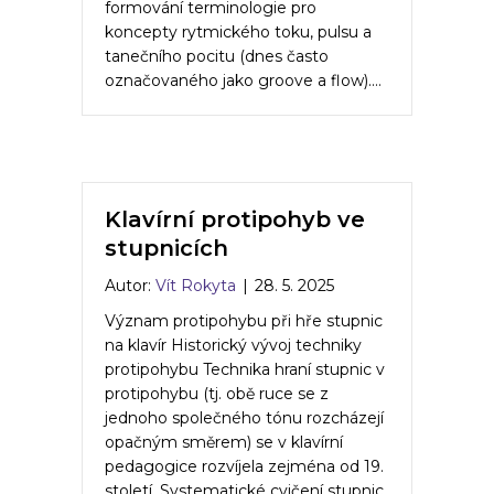
formování terminologie pro
koncepty rytmického toku, pulsu a
tanečního pocitu (dnes často
označovaného jako groove a flow).…
Klavírní protipohyb ve
stupnicích
Autor:
Vít Rokyta
|
28. 5. 2025
Význam protipohybu při hře stupnic
na klavír Historický vývoj techniky
protipohybu Technika hraní stupnic v
protipohybu (tj. obě ruce se z
jednoho společného tónu rozcházejí
opačným směrem) se v klavírní
pedagogice rozvíjela zejména od 19.
století. Systematické cvičení stupnic