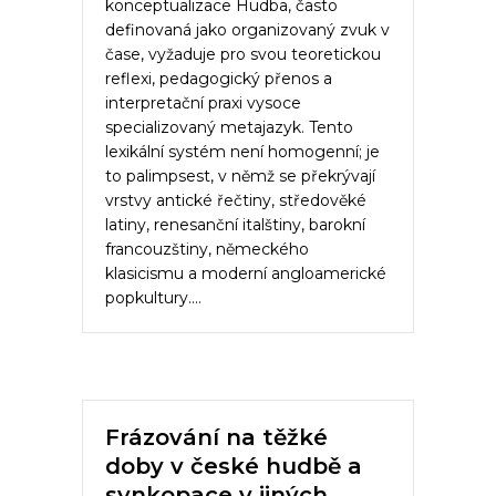
konceptualizace Hudba, často
definovaná jako organizovaný zvuk v
čase, vyžaduje pro svou teoretickou
reflexi, pedagogický přenos a
interpretační praxi vysoce
specializovaný metajazyk. Tento
lexikální systém není homogenní; je
to palimpsest, v němž se překrývají
vrstvy antické řečtiny, středověké
latiny, renesanční italštiny, barokní
francouzštiny, německého
klasicismu a moderní angloamerické
popkultury.…
Frázování na těžké
doby v české hudbě a
synkopace v jiných