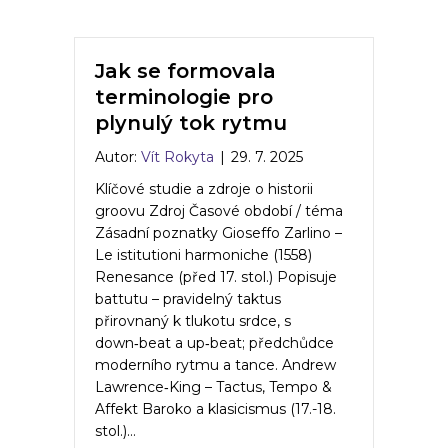
Jak se formovala
terminologie pro
plynulý tok rytmu
Autor:
Vít Rokyta
|
29. 7. 2025
Klíčové studie a zdroje o historii
groovu Zdroj Časové období / téma
Zásadní poznatky Gioseffo Zarlino –
Le istitutioni harmoniche (1558)
Renesance (před 17. stol.) Popisuje
battutu – pravidelný taktus
přirovnaný k tlukotu srdce, s
down‑beat a up‑beat; předchůdce
moderního rytmu a tance. Andrew
Lawrence‑King – Tactus, Tempo &
Affekt Baroko a klasicismus (17.-18.
stol.)…