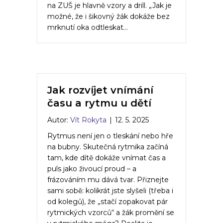
na ZUŠ je hlavně vzory a drill. „Jak je
možné, že i šikovný žák dokáže bez
mrknutí oka odtleskat…
Jak rozvíjet vnímání
času a rytmu u dětí
Autor:
Vít Rokyta
|
12. 5. 2025
Rytmus není jen o tleskání nebo hře
na bubny. Skutečná rytmika začíná
tam, kde dítě dokáže vnímat čas a
puls jako živoucí proud – a
frázováním mu dává tvar. Přiznejte
sami sobě: kolikrát jste slyšeli (třeba i
od kolegů), že „stačí zopakovat pár
rytmických vzorců“ a žák promění se