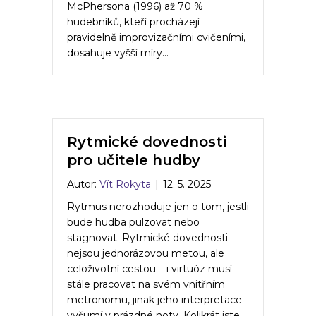
McPhersona (1996) až 70 %
hudebníků, kteří procházejí
pravidelně improvizačními cvičeními,
dosahuje vyšší míry…
Rytmické dovednosti
pro učitele hudby
Autor:
Vít Rokyta
|
12. 5. 2025
Rytmus nerozhoduje jen o tom, jestli
bude hudba pulzovat nebo
stagnovat. Rytmické dovednosti
nejsou jednorázovou metou, ale
celoživotní cestou – i virtuóz musí
stále pracovat na svém vnitřním
metronomu, jinak jeho interpretace
vyšumí v prázdné noty. Kolikrát jste