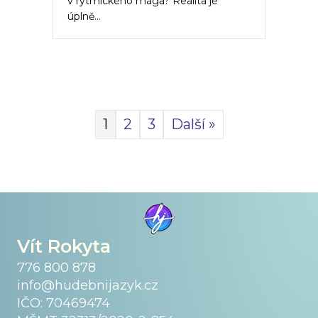
v rytmického mága? Realita je
úplně…
1
2
3
Další »
Vít Rokyta
776 800 878
info@hudebnijazyk.cz
IČO: 70469474