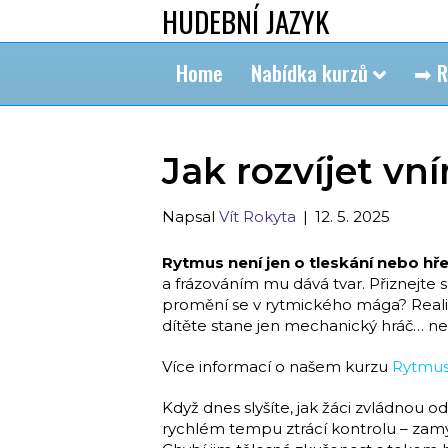
HUDEBNÍ JAZYK
Home
Nabídka kurzů
➡ R
Jak rozvíjet vn
Napsal
Vít Rokyta
|
12. 5. 2025
Rytmus není jen o tleskání nebo hř
a frázováním mu dává tvar. Přiznejte sa
promění se v rytmického mága? Realita
dítěte stane jen mechanický hráč… n
Více informací o našem kurzu
Rytmus
Když dnes slyšíte, jak žáci zvládnou o
rychlém tempu ztrácí kontrolu – zamysl