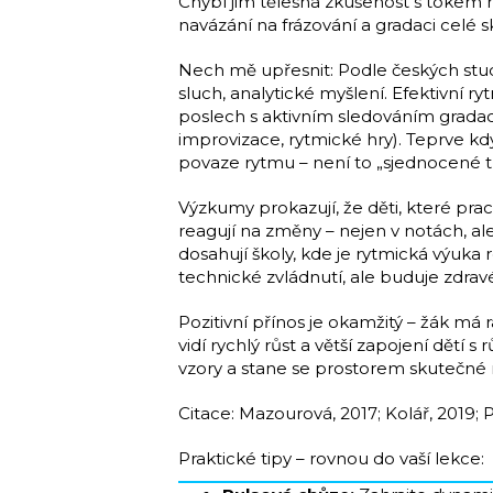
Chybí jim tělesná zkušenost s tokem 
navázání na frázování a gradaci celé s
Nech mě upřesnit: Podle českých studií
sluch, analytické myšlení. Efektivní r
poslech s aktivním sledováním gradace
improvizace, rytmické hry). Teprve kd
povaze rytmu – není to „sjednocené t
Výzkumy prokazují, že děti, které prac
reagují na změny – nejen v notách, ale
dosahují školy, kde je rytmická výuka
technické zvládnutí, ale buduje zdra
Pozitivní přínos je okamžitý – žák má
vidí rychlý růst a větší zapojení dětí
vzory a stane se prostorem skutečné m
Citace: Mazourová, 2017; Kolář, 2019; P
Praktické tipy – rovnou do vaší lekce: