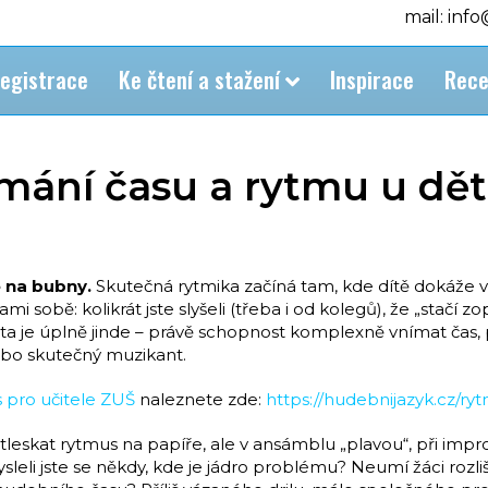
mail: inf
egistrace
Ke čtení a stažení
Inspirace
Rece
ímání času a rytmu u dět
e na bubny.
Skutečná rytmika začíná tam, kde dítě dokáže vn
mi sobě: kolikrát jste slyšeli (třeba i od kolegů), že „stačí
 je úplně jinde – právě schopnost komplexně vnímat čas, pul
ebo skutečný muzikant.
 pro učitele ZUŠ
naleznete zde:
https://hudebnijazyk.cz/ry
dtleskat rytmus na papíře, ale v ansámblu „plavou“, při impr
eli jste se někdy, kde je jádro problému? Neumí žáci rozliš