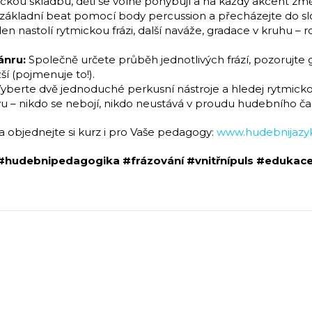
kou skladbu, děti se volně pohybují a na každý akcent zm
ákladní beat pomocí body percussion a přecházejte do složit
en nastolí rytmickou frázi, další naváže, gradace v kruhu – r
ánru:
Společně určete průběh jednotlivých frází, pozorujte gr
ší (pojmenuje to!).
yberte dvě jednoduché perkusní nástroje a hledej rytmicko
– nikdo se nebojí, nikdo neustává v proudu hudebního ča
objednejte si kurz i pro Vaše pedagogy:
www.hudebnijazyk
#hudebnipedagogika #frázování #vnitřnípuls #edukac