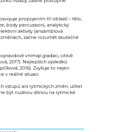
rožitku hudby, žádné postupné
vojuje propojením tří oblastí – tělo,
ze, body percussion), analytický
lektivní aktivity (ansámblová
ých změnách, začne rozumět skutečné
opravdově vnímají gradaci, citlivě
ová, 2017). Nejlepších výsledků
pčíková, 2016). Zvyšuje to nejen
 v reálné situaci.
ch vstupů ani rytmických změn; učitel
stane být nudnou dílnou na rytmické