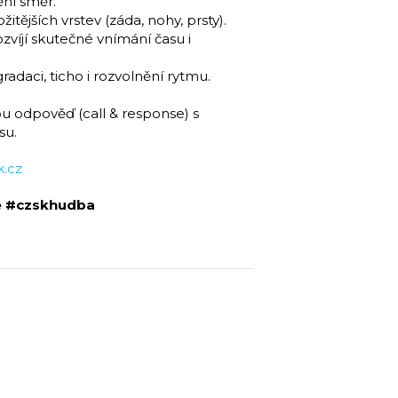
ění směr.
ějších vrstev (záda, nohy, prsty).
ozvíjí skutečné vnímání času i
adaci, ticho i rozvolnění rytmu.
u odpověď (call & response) s
su.
.cz
e #czskhudba