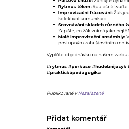
Pulsová chůze:
Zahrajte dynamic
Rytmus tělem:
Společně tvořte z
Improvizační frázování:
Žák jed
kolektivní komunikaci.
Srovnávání skladeb různého ž
Zapište, co žák vnímá jako nejtěž
Malé improvizační ansámbly:
V
postupným zahušťováním motivu 
Vyplňte objednávku na našem webu a 
#rytmus #perkuse #hudebnijazyk 
#praktickápedagogika
Publikované v
Nezařazené
Přidat komentář
Komentář