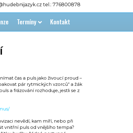
o@hudebnijazyk.cz tel.: 776800878
nze
Termíny
Kontakt
í
ímat čas a puls jako živoucí proud –
 zopakovat pár rytmických vzorců“ a žák
s a frázování rozhoduje, jestli se z
tmus/
ovizaci nevědí, kam míří, nebo při
it vnitřní puls od vnějšího tempa?