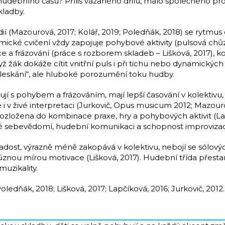
hudebního času? Příliš vázaného drilu, málo společného p
kladby.
 (Mazourová, 2017; Kolář, 2019; Poledňák, 2018) se rytmus os
ytmické cvičení vždy zapojuje pohybové aktivity (pulsová chů
 a frázování (práce s rozborem skladeb – Lišková, 2017), ko
yž žák dokáže cítit vnitřní puls i při tichu nebo dynamick
leskání“, ale hluboké porozumění toku hudby.
ují s pohybem a frázováním, mají lepší časování v kolektivu, 
 i v živé interpretaci (Jurkovič, Opus musicum 2012; Mazour
 rozložena do kombinace praxe, hry a pohybových aktivit (La
vé sebevědomí, hudební komunikaci a schopnost improvizace
 radost, výrazně méně zakopává v kolektivu, nebojí se sólový
 s různou mírou motivace (Lišková, 2017). Hudební třída pře
uzikality.
oledňák, 2018; Lišková, 2017; Lapčíková, 2016; Jurkovič, 2012.