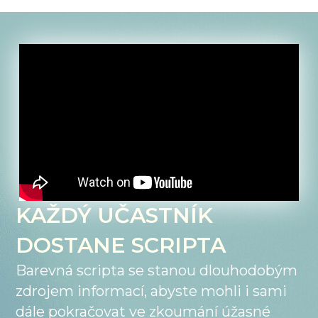
KAŽDÝ UČASTNÍK
DOSTANE SCRIPTA
Barevná scripta se stanou dlouhodobým
zdrojem informací, abyste mohli i sami
dále pokračovat ve zkoumání úžasné