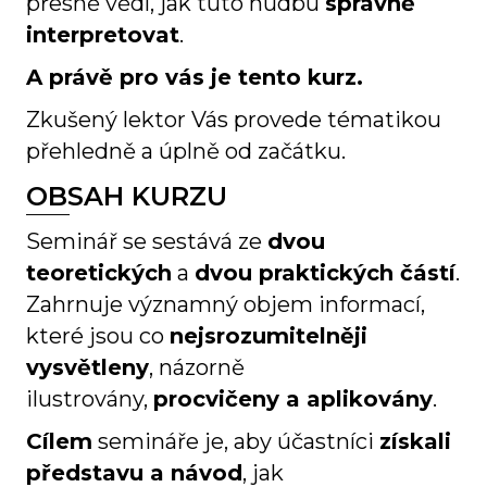
přesně vědí, jak tuto hudbu
správně
interpretovat
.
A právě pro vás je tento kurz.
Zkušený lektor Vás provede tématikou
přehledně a úplně od začátku.
OBSAH KURZU
Seminář se sestává ze
dvou
teoretických
a
dvou praktických částí
.
Zahrnuje významný objem informací,
které jsou co
nejsrozumitelněji
vysvětleny
, názorně
ilustrovány,
procvičeny a aplikovány
.
Cílem
semináře je, aby účastníci
získali
představu a návod
, jak