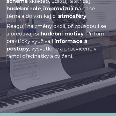
schéma
skladeb, udržují a střídají
hudební role
,
improvizují
na dané
téma a do vznikající
atmosféry
.
Reagují na změny okolí, přizpůsobují se
a předávají si
hudební motivy
. Přitom
prakticky využívají
informace a
postupy
, vysvětlené a procvičené v
rámci přednášky a cvičení.