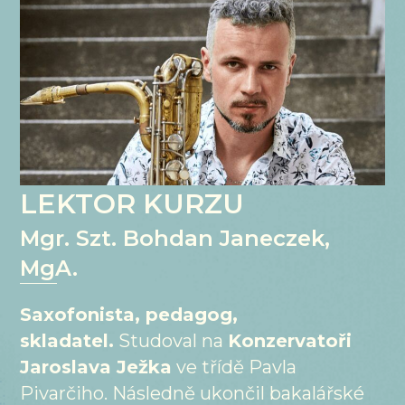
LEKTOR KURZU
Mgr. Szt. Bohdan Janeczek,
MgA.
Saxofonista, pedagog,
skladatel.
Studoval na
Konzervatoři
Jaroslava Ježka
ve třídě Pavla
Pivarčiho. Následně ukončil bakalářské