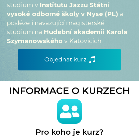
studium v
Institutu Jazzu Státní
vysoké odborné školy v Nyse (PL)
a
posléze i navazující magisterské
studium na
Hudební akademii Karola
Szymanowského
v Katovicích
Objednat kurz
INFORMACE O KURZECH
Pro koho je kurz?