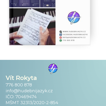
Vít Rokyta
776 800 878
info@hudebnijazyk.cz
IČO: 70469474
MŠMT 32313/2020-2-854