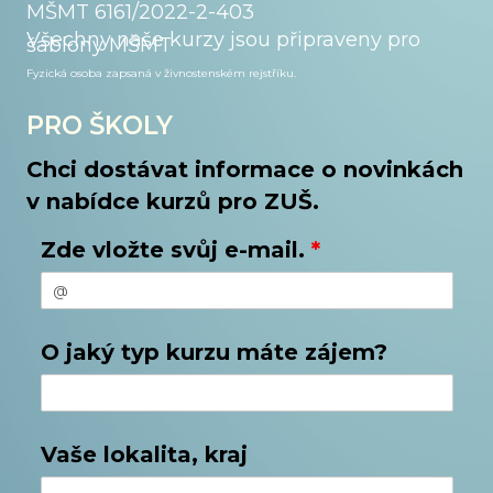
MŠMT 6161/2022-2-403
Všechny naše kurzy jsou připraveny pro
šablony MŠMT
Fyzická osoba zapsaná v živnostenském
rejstříku.
PRO ŠKOLY
Chci dostávat informace o novinkách
v nabídce kurzů pro ZUŠ.
Zde vložte svůj e-mail.
*
O jaký typ kurzu máte zájem?
Vaše lokalita, kraj