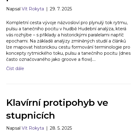
Napsal
Vít Rokyta
|
29. 7. 2025
Kompletní cesta vývoje názvosloví pro plynulý tok rytmu,
pulsu a tanečního pocitu v hudbě Hudební analýza, která
vás rozhýbe – s příklady a historickými paralelami napříč
epochami. Na základě analýzy zmíněných studií a článků
lze mapovat historickou cestu formování terminologie pro
koncepty rytmického toku, pulsu a tanečního pocitu (dnes
často označovaného jako groove a flow).…
Číst dále
Klavírní protipohyb ve
stupnicích
Napsal
Vít Rokyta
|
28. 5. 2025