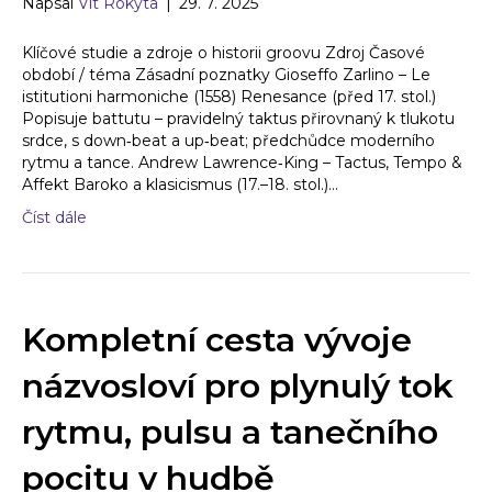
Napsal
Vít Rokyta
|
29. 7. 2025
Klíčové studie a zdroje o historii groovu Zdroj Časové
období / téma Zásadní poznatky Gioseffo Zarlino – Le
istitutioni harmoniche (1558) Renesance (před 17. stol.)
Popisuje battutu – pravidelný taktus přirovnaný k tlukotu
srdce, s down‑beat a up‑beat; předchůdce moderního
rytmu a tance. Andrew Lawrence‑King – Tactus, Tempo &
Affekt Baroko a klasicismus (17.–18. stol.)…
Číst dále
Kompletní cesta vývoje
názvosloví pro plynulý tok
rytmu, pulsu a tanečního
pocitu v hudbě