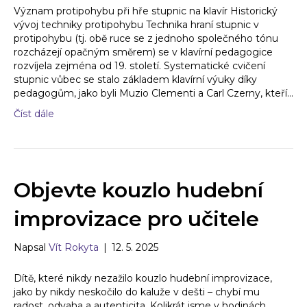
Význam protipohybu při hře stupnic na klavír Historický
vývoj techniky protipohybu Technika hraní stupnic v
protipohybu (tj. obě ruce se z jednoho společného tónu
rozcházejí opačným směrem) se v klavírní pedagogice
rozvíjela zejména od 19. století. Systematické cvičení
stupnic vůbec se stalo základem klavírní výuky díky
pedagogům, jako byli Muzio Clementi a Carl Czerny, kteří…
Číst dále
Objevte kouzlo hudební
improvizace pro učitele
Napsal
Vít Rokyta
|
12. 5. 2025
Dítě, které nikdy nezažilo kouzlo hudební improvizace,
jako by nikdy neskočilo do kaluže v dešti – chybí mu
radost, odvaha a autenticita. Kolikrát jsme v hodinách