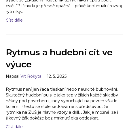
slyšeli, že „zkušený hudebník už rytmiku nepotřebuje
cvičit“? Pravda je přesně opačná – právě kontinuální rozvoj
rytmiky…
Číst dále
Rytmus a hudební cit ve
výuce
Napsal
Vít Rokyta
|
12. 5. 2025
Rytmus není jen řada tleskání nebo neurčité bubnování.
Skutečný hudební puls je jako tep v žilách každé skladby –
někdy pod povrchem, jindy vybuchující na povrch všude
kolem. Přesto se stále setkáváme s představou, že
rytmika na ZUŠ je hlavně vzory a drill. „Jak je možné, že i
šikovný žák dokáže bez mrknutí oka odtleskat…
Číst dále