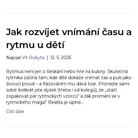
Jak rozvíjet vnímání času a
rytmu u dětí
Napsal
Vít Rokyta
|
12. 5. 2025
Rytmus není jen o tleskání nebo hře na bubny. Skutečná
rytmika začíná tam, kde dítě dokáže vnímat čas a puls jako
živoucí proud – a frázováním mu dává tvar. Přiznejte sami
sobě: kolikrát jste slyšeli (třeba i od kolegů), že „stačí
zopakovat pár rytmických vzorců“ a žák promění se v
rytmického mága? Realita je úplně…
Číst dále