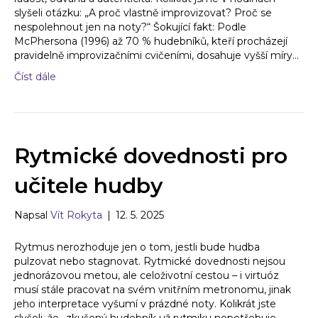
slyšeli otázku: „A proč vlastně improvizovat? Proč se
nespolehnout jen na noty?“ Šokující fakt: Podle
McPhersona (1996) až 70 % hudebníků, kteří procházejí
pravidelně improvizačními cvičeními, dosahuje vyšší míry…
Číst dále
Rytmické dovednosti pro
učitele hudby
Napsal
Vít Rokyta
|
12. 5. 2025
Rytmus nerozhoduje jen o tom, jestli bude hudba
pulzovat nebo stagnovat. Rytmické dovednosti nejsou
jednorázovou metou, ale celoživotní cestou – i virtuóz
musí stále pracovat na svém vnitřním metronomu, jinak
jeho interpretace vyšumí v prázdné noty. Kolikrát jste