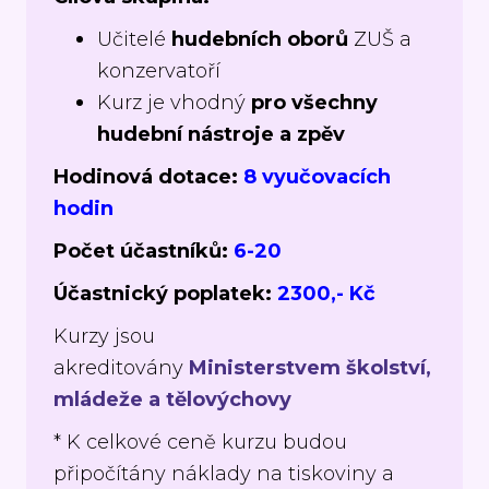
Učitelé
hudebních oborů
ZUŠ a
konzervatoří
Kurz je vhodný
pro všechny
hudební nástroje a zpěv
Hodinová dotace:
8 vyučovacích
hodin
Počet účastníků:
6-20
Účastnický poplatek:
2300,- Kč
Kurzy jsou
akreditovány
Ministerstvem školství,
mládeže a tělovýchovy
* K celkové ceně kurzu budou
připočítány náklady na tiskoviny a