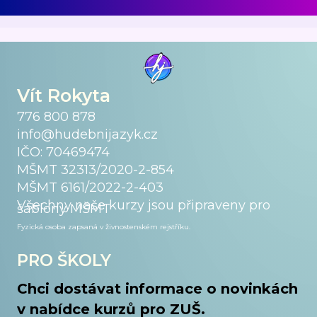
Vít Rokyta
776 800 878
info@hudebnijazyk.cz
IČO: 70469474
MŠMT 32313/2020-2-854
MŠMT 6161/2022-2-403
Všechny naše kurzy jsou připraveny pro
šablony MŠMT
Fyzická osoba zapsaná v živnostenském
rejstříku.
PRO ŠKOLY
Chci dostávat informace o novinkách
v nabídce kurzů pro ZUŠ.