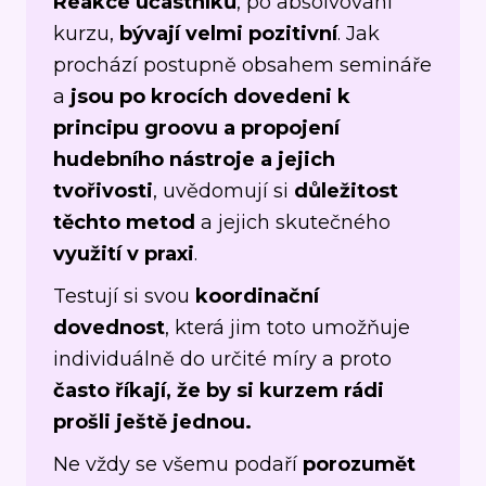
Reakce účastníků
, po absolvování
kurzu,
bývají velmi pozitivní
. Jak
prochází postupně obsahem semináře
a
jsou po krocích dovedeni k
principu groovu a propojení
hudebního nástroje a jejich
tvořivosti
, uvědomují si
důležitost
těchto metod
a jejich skutečného
využití v praxi
.
Testují si svou
koordinační
dovednost
, která jim toto umožňuje
individuálně do určité míry a proto
často říkají, že by si kurzem rádi
prošli ještě jednou.
Ne vždy se všemu podaří
porozumět