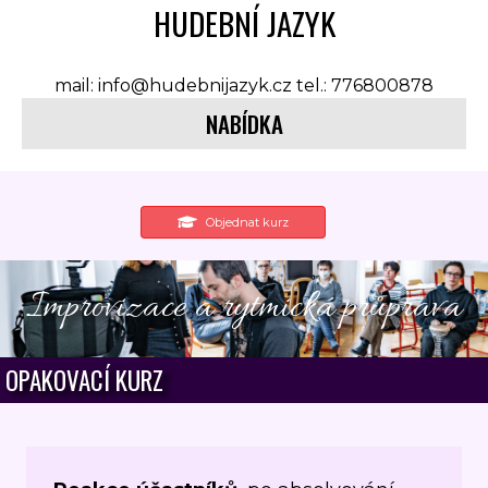
HUDEBNÍ JAZYK
mail: info@hudebnijazyk.cz tel.: 776800878
NABÍDKA
Objednat kurz
Improvizace a rytmická průprava
OPAKOVACÍ KURZ