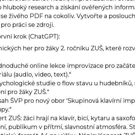
o hluboký research a získání ověřených informa
 se živého PDF na cokoliv. Vytvořte a poslouch
pro práci se zdroji.
rvní krok (ChatGPT):
ických her pro žáky 2. ročníku ZUŠ, které roz
dnoduché online lekce improvizace pro začáte
lu (audio, video, text).“
sychologické studie o flow stavu u hudebníků, s
ní pro žáky ZUŠ.“
ah ŠVP pro nový obor ‘Skupinová klavírní impro
py.“
t ZUŠ: žáci hrají na klavír, bicí, kytaru a saxof
ení, publikum v přítmí, slavnostní atmosféra. S