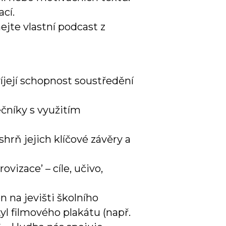
cí.
ejte vlastní podcast z
víjejí schopnost soustředění
čníky s využitím
hrň jejich klíčové závěry a
vizace’ – cíle, učivo,
on na jevišti školního
tyl filmového plakátu (např.