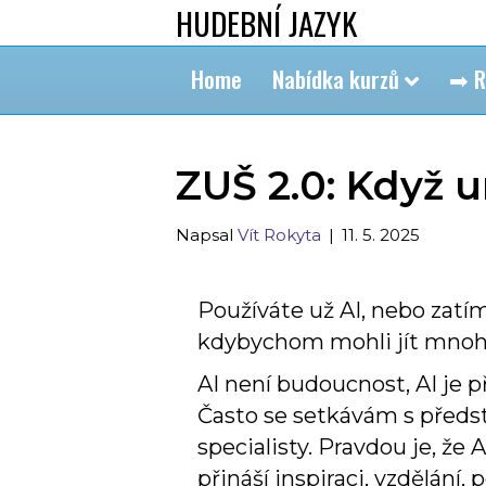
HUDEBNÍ JAZYK
Home
Nabídka kurzů
➡ R
ZUŠ 2.0: Když 
Napsal
Vít Rokyta
|
11. 5. 2025
Používáte už AI, nebo zatí
kdybychom mohli jít mno
AI není budoucnost, AI je 
Často se setkávám s předst
specialisty. Pravdou je, že
přináší inspiraci, vzdělání,