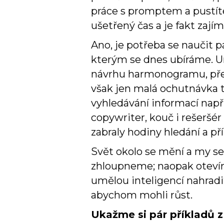
práce s promptem a pustíte
ušetřený čas a je fakt zají
Ano, je potřeba se naučit p
kterým se dnes ubíráme. U
návrhu harmonogramu, přes 
však jen malá ochutnávka 
vyhledávání informací napří
copywriter, kouč i rešeršér
zabraly hodiny hledání a pří
Svět okolo se mění a my se
zhloupneme; naopak otevíraj
umělou inteligencí nahradi
abychom mohli růst.
Ukažme si pár příkladů z