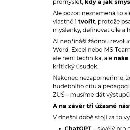
promýšlet,
kdy a jak smys
Ale pozor: neznamená to sl
vlastně i
tvořit
, protože ps
myšlenky, definovat cíle a 
AI nepřináší žádnou revoluci
Word, Excel nebo MS Teams,
ale není technika, ale
naše
kritický úsudek.
Nakonec nezapomeňme, že A
hudebního citu a pedagogic
ZUŠ – musíme dát výstupům
A na závěr tři úžasné ná
V dnešní době stojí za to v
ChatGPT
– skvělý pro 