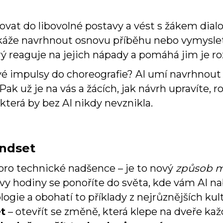
vat do libovolné postavy a vést s žákem dialog
okáže navrhnout osnovu příběhu nebo vymyslet
rý reaguje na jejich nápady a pomáhá jim je roz
é impulsy do choreografie? AI umí navrhnout
ak už je na vás a žácích, jak návrh upravíte, ro
která by bez AI nikdy nevznikla.
indset
 pro technické nadšence – je to nový
způsob m
avy hodiny se ponoříte do světa, kde vám AI n
ogie a obohatí to příklady z nejrůznějších kul
t
– otevřít se změně, která klepe na dveře ka