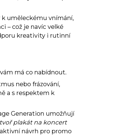
y k uměleckému vnímání,
 – což je navíc velké
oru kreativity i rutinní
AI vám má co nabídnout.
tmus nebo frázování,
vně a s respektem k
mage Generation umožňují
tvoř plakát na koncert
raktivní návrh pro promo