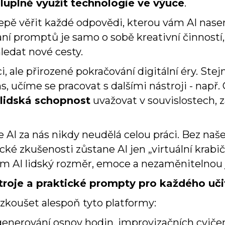
luplně využít technologie ve výuce
.
epě věřit každé odpovědi, kterou vám AI nase
aní promptů je samo o sobě kreativní činností,
hledat nové cesty.
, ale přirozené pokračování digitální éry. Stejn
 učíme se pracovat s dalšími nástroji - např. 
 lidská schopnost
uvažovat v souvislostech, 
I za nás nikdy neudělá celou práci. Bez na
ké zkušenosti zůstane AI jen „virtuální krabič
 AI lidský rozměr, emoce a nezaměnitelnou j
stroje a praktické prompty pro každého uč
yzkoušet alespoň tyto platformy:
generování osnov hodin, improvizačních cviče