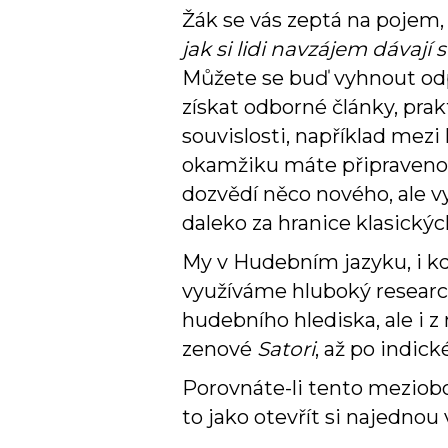
Žák se vás zeptá na pojem,
jak si lidi navzájem dávají
Můžete se buď vyhnout odp
získat odborné články, prakt
souvislosti, například mez
okamžiku máte připravenou 
dozvědí něco nového, ale v
daleko za hranice klasickýc
My v Hudebním jazyku, i k
využíváme hluboký researc
hudebního hlediska, ale i 
zenové
Satori
, až po indic
Porovnáte-li tento meziobo
to jako otevřít si najednou 