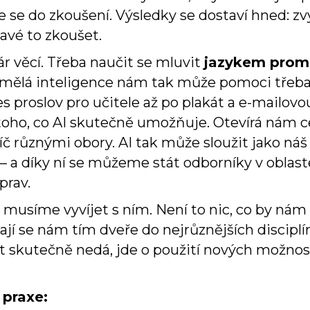
 se do zkoušení. Výsledky se dostaví hned: zvý
mavé to zkoušet.
ár věcí. Třeba naučit se mluvit
jazykem prom
mělá inteligence nám tak může pomoci třeba p
proslov pro učitele až po plakát a e-mailovo
toho, co AI skutečně umožňuje. Otevírá nám 
č různými obory. AI tak může sloužit jako náš 
 – a díky ní se můžeme stát odborníky v oblas
prav.
 musíme vyvíjet s ním. Není to nic, co by ná
í se nám tím dveře do nejrůznějších disciplín
t skutečně nedá, jde o použití nových možností
 praxe: