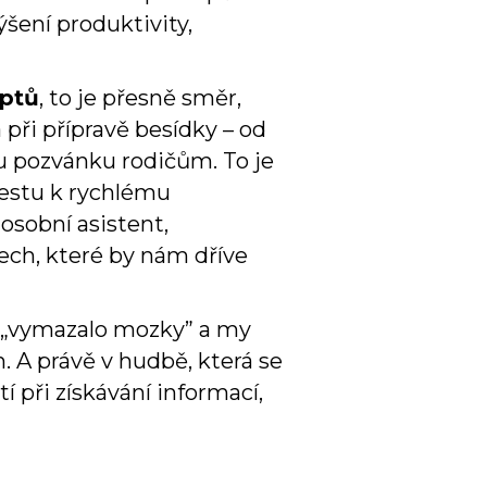
šení produktivity,
ptů
, to je přesně směr,
ři přípravě besídky – od
u pozvánku rodičům. To je
cestu k rychlému
osobní asistent,
tech, které by nám dříve
m „vymazalo mozky” a my
. A právě v hudbě, která se
 při získávání informací,