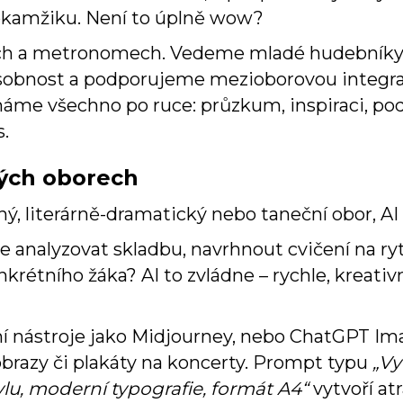
kamžiku. Není to úplně wow?
tách a metronomech. Vedeme mladé hudebník
osobnost a podporujeme mezioborovou integraci
áme všechno po ruce: průzkum, inspiraci, podp
s.
ých oborech
rný, literárně-dramatický nebo taneční obor, 
 analyzovat skladbu, navrhnout cvičení na ry
krétního žáka? AI to zvládne – rychle, kreati
í nástroje jako Midjourney, nebo ChatGPT I
obrazy či plakáty na koncerty. Prompt typu
„Vy
lu, moderní typografie, formát A4“
vytvoří at