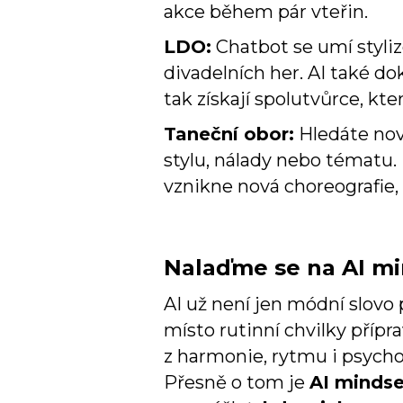
akce během pár vteřin.
LDO:
Chatbot se umí stylizo
divadelních her. AI také d
tak získají spolutvůrce, kte
Taneční obor:
Hledáte nov
stylu, nálady nebo tématu. P
vznikne nová choreografie, 
Nalaďme se na AI m
AI už není jen módní slovo
místo rutinní chvilky přípr
z harmonie, rytmu i psychol
Přesně o tom je
AI mindse