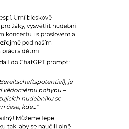
nespí. Umí bleskově
 pro žáky, vysvětlit hudební
m koncertu i s proslovem a
mozřejmě pod naším
 práci s dětmi.
zadali do ChatGPT prompt:
ereitschaftspotential), je
hází vědomému pohybu –
izujících hudebníků se
m čase, kde…”
 silný! Můžeme lépe
u tak, aby se naučili plně