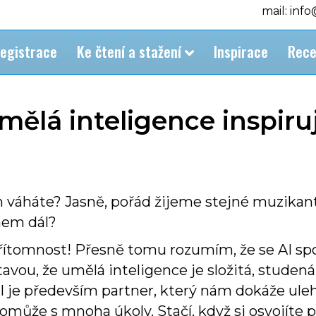
mail: inf
egistrace
Ke čtení a stažení
Inspirace
Rece
umělá inteligence inspir
m váháte? Jasně, pořád žijeme stejné muzikant
hem dál?
přítomnost! Přesně tomu rozumím, že se AI spo
avou, že umělá inteligence je složitá, studená
 AI je především partner, který nám dokáže ule
 pomůže s mnoha úkoly. Stačí, když si osvojíte 