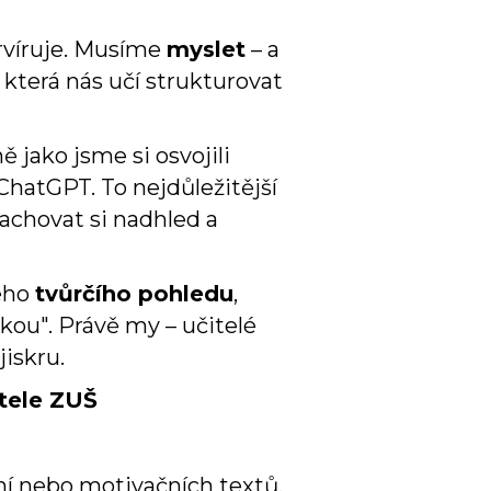
rvíruje. Musíme
myslet
– a
 která nás učí strukturovat
ě jako jsme si osvojili
ChatGPT. To nejdůležitější
zachovat si nadhled a
šeho
tvůrčího pohledu
,
kou". Právě my – učitelé
iskru.
itele ZUŠ
ní nebo motivačních textů.