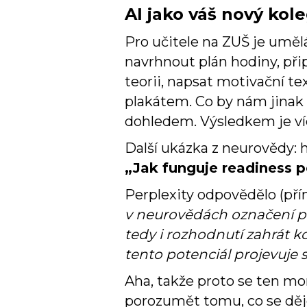
AI jako váš nový kole
Pro učitele na ZUŠ je umělá
navrhnout plán hodiny, přip
teorii, napsat motivační t
plakátem. Co by nám jinak 
dohledem. Výsledkem je víc
Další ukázka z neurovědy: h
„Jak funguje readiness p
Perplexity odpovědělo (přím
v neurovědách označení p
tedy i rozhodnutí zahrát ko
tento potenciál projevuj
Aha, takže proto se ten mo
porozumět tomu, co se děje 