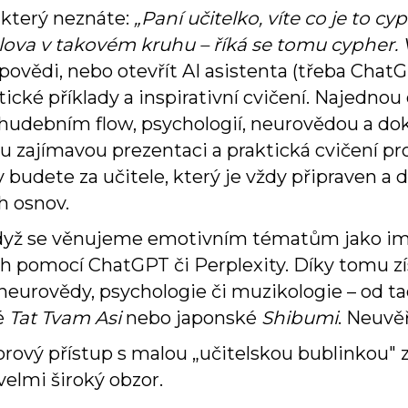
 který neznáte:
„Paní učitelko, víte co je to cyp
 slova v takovém kruhu – říká se tomu cypher. V
ovědi, nebo otevřít AI asistenta (třeba Cha
ické příklady a inspirativní cvičení. Najednou 
i hudebním flow, psychologií, neurovědou a dok
zajímavou prezentaci a praktická cvičení pro
y budete za učitele, který je vždy připraven 
h osnov.
dyž se věnujeme emotivním tématům jako imp
h pomocí ChatGPT či Perplexity. Díky tomu z
z neurovědy, psychologie či muzikologie – od t
ké
Tat Tvam Asi
nebo japonské
Shibumi
. Neuvěř
rový přístup s malou „učitelskou bublinkou" z
velmi široký obzor.