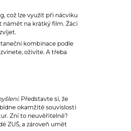
, což lze využít při nácviku
 námět na krátký film. Žáci
víjet.
 taneční kombinace podle
zvinete, oživíte. A třeba
yšlení
. Představte si, že
abídne okamžité souvislosti
tur. Zní to neuvěřitelně?
ždé ZUŠ, a zároveň umět