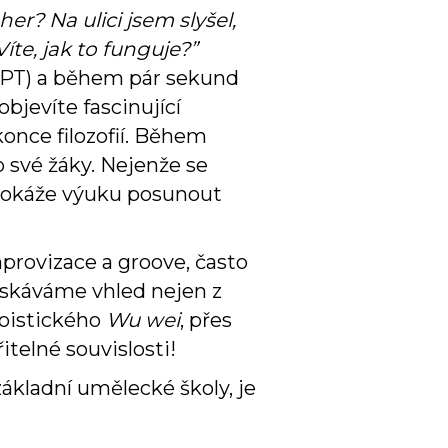
her? Na ulici jsem slyšel,
íte, jak to funguje?”
tGPT) a během pár sekund
objevíte fascinující
once filozofií. Během
 své žáky. Nejenže se
a dokáže výuku posunout
rovizace a groove, často
ískáváme vhled nejen z
aoistického
Wu wei
, přes
itelné souvislosti!
ákladní umělecké školy, je