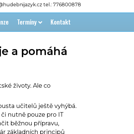
o@hudebnijazyk.cz tel.: 776800878
nze
Termíny
Kontakt
uje a pomáhá
ské životy. Ale co
usta učitelů ještě vyhýbá.
 či nutně pouze pro IT
hčit běžnou přípravu,
pár základních principů