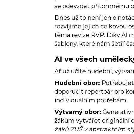
se odevzdat přítomnému o
Dnes už to není jen o no
rozvíjíme jejich celkovou 
téma revize RVP. Díky AI m
šablony, které nám šetří ča
AI ve všech uměleck
Ať už učíte hudební, výtva
Hudební obor:
Potřebujete
doporučit repertoár pro kon
individuálním potřebám.
Výtvarný obor:
Generativn
žákům vytvářet originální 
žáků ZUŠ v abstraktním sty