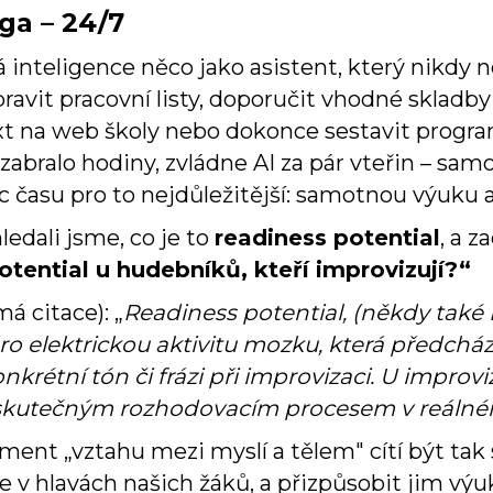
ga – 24/7
 inteligence něco jako asistent, který nikdy 
ravit pracovní listy, doporučit vhodné skladby
ext na web školy nebo dokonce sestavit progra
zabralo hodiny, zvládne AI za pár vteřin – sa
 času pro to nejdůležitější: samotnou výuku a
ledali jsme, co je to
readiness potential
, a 
otential u hudebníků, kteří improvizují?“
á citace): „
Readiness potential, (někdy také B
ro elektrickou aktivitu mozku, která předc
nkrétní tón či frázi při improvizaci. U improv
e skutečným rozhodovacím procesem v reálné
ment „vztahu mezi myslí a tělem" cítí být tak
v hlavách našich žáků, a přizpůsobit jim výuk