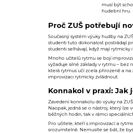
musí být schop
hudební hru.
Proč ZUŠ potřebují no
Současný systém výuky hudby na ZUŠ je
studenti tuto dokonalost postrádají p
studenti selhávají, když mají rytmic
Mnoho učitelů rytmu se bojí improviza
vyžaduje silné základy v rytmu – bez n
která rytmus učí zcela přirozeně a na 
improvizaci rytmicky zvládnout.
Konnakol v praxi: Jak 
Zavedení konnakolu do výuky na ZUŠ 
Naopak, jedná se o nástroj, který lz
běžných hodin, tak v rámci speciální
Pro učitele, kteří s improvizací a ry
srozumitelně. Nemusíte se bát, že bys