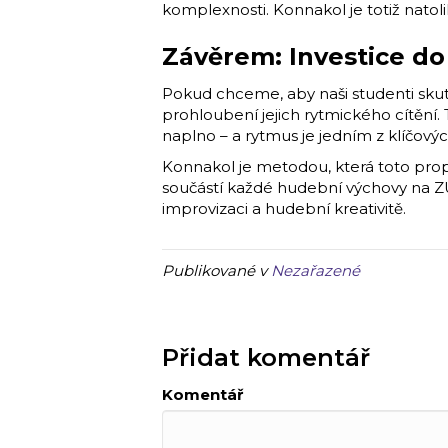
komplexnosti. Konnakol je totiž natolik 
Závěrem: Investice d
Pokud chceme, aby naši studenti skut
prohloubení jejich rytmického cítění.
naplno – a rytmus je jedním z klíčový
Konnakol je metodou, která toto propo
součástí každé hudební výchovy na ZUŠ
improvizaci a hudební kreativitě.
Publikované v
Nezařazené
Přidat komentář
Komentář