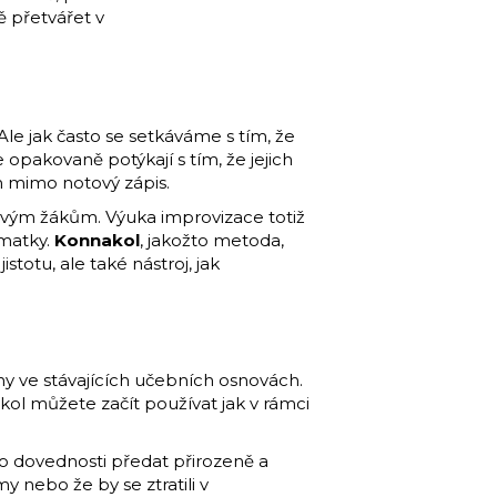
ě přetvářet v
le jak často se setkáváme s tím, že
opakovaně potýkají s tím, že jejich
m mimo notový zápis.
 svým žákům. Výuka improvizace totiž
zmatky.
Konnakol
, jakožto metoda,
totu, ale také nástroj, jak
 ve stávajících učebních osnovách.
kol můžete začít používat jak v rámci
to dovednosti předat přirozeně a
 nebo že by se ztratili v