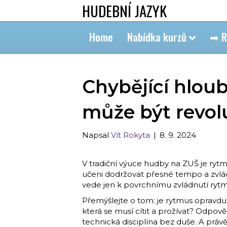
HUDEBNÍ JAZYK
Home
Nabídka kurzů
➡ R
Chybějící hlou
může být revo
Napsal
Vít Rokyta
|
8. 9. 2024
V tradiční výuce hudby na ZUŠ je ryt
učeni dodržovat přesné tempo a zvláda
vede jen k povrchnímu zvládnutí rytm
Přemýšlejte o tom: je rytmus opravdu j
která se musí cítit a prožívat? Odpov
technická disciplína bez duše. A prá