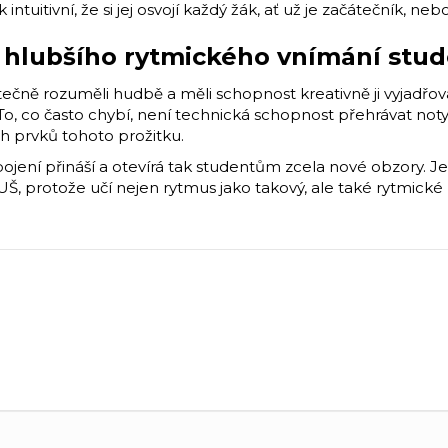
intuitivní, že si jej osvojí každý žák, ať už je začátečník, neb
o hlubšího rytmického vnímání stu
ečně rozuměli hudbě a měli schopnost kreativně ji vyjadřo
 To, co často chybí, není technická schopnost přehrávat not
ch prvků tohoto prožitku.
jení přináší a otevírá tak studentům zcela nové obzory. Je 
, protože učí nejen rytmus jako takový, ale také rytmické 