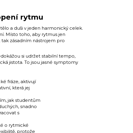
opení rytmu
 tělo a duši v jeden harmonický celek.
í. Místo toho, aby rytmus jen
ýt tak zásadním nástrojem pro
edokážou si udržet stabilní tempo,
ická jistota. To jsou jasné symptomy
é fráze, aktivují
vní, která jej
 tím, jak studentům
noduchých, snadno
racovat s
ké o rytmické
ibilitě, protože