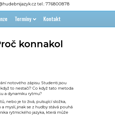
o@hudebnijazyk.cz tel.: 776800878
nze
Termíny
Kontakt
Proč konnakol
ání notového zápisu. Studenti jsou
o když to nestačí? Co když tato metoda
bku a dynamiku rytmu?
, nebo je to živá, pulsující složka,
 a myslí, jinak se z hudby stává pouhá
hnika rytmického jazyka, která může