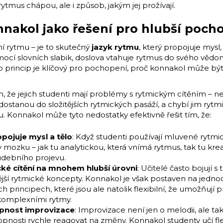
tmus chápou, ale i způsob, jakým jej prožívají.
nnakol jako řešení pro hlubší poch
í rytmu – je to skutečný
jazyk rytmu
, který propojuje mysl,
mocí slovních slabik, doslova vtahuje rytmus do svého vědom
nto princip je klíčový pro pochopení, proč konnakol může b
, že jejich studenti mají problémy s rytmickým cítěním – n
ostanou do složitějších rytmických pasáží, a chybí jim rytm
 Konnakol může tyto nedostatky efektivně řešit tím, že:
pojuje mysl a tělo
: Když studenti používají mluvené rytmick
mozku – jak tu analytickou, která vnímá rytmus, tak tu kreati
udebního projevu.
cké cítění na mnohem hlubší úrovni
: Učitelé často bojují s
žitější rytmické koncepty. Konnakol je však postaven na jed
 principech, které jsou ale natolik flexibilní, že umožňují p
komplexními rytmy.
pnost improvizace
: Improvizace není jen o melodii, ale ta
opnosti rychle reagovat na změny. Konnakol studenty učí flex