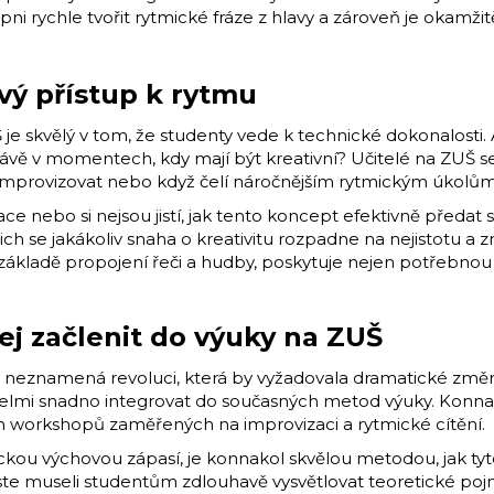
ni rychle tvořit rytmické fráze z hlavy a zároveň je okamžit
vý přístup k rytmu
 skvělý v tom, že studenty vede k technické dokonalosti. A
rávě v momentech, kdy mají být kreativní? Učitelé na ZUŠ se 
ky improvizovat nebo když čelí náročnějším rytmickým úkolů
ce nebo si nejsou jistí, jak tento koncept efektivně předat
ich se jakákoliv snaha o kreativitu rozpadne na nejistotu a 
základě propojení řeči a hudby, poskytuje nejen potřebnou jis
jej začlenit do výuky na ZUŠ
neznamená revoluci, která by vyžadovala dramatické změny
e velmi snadno integrovat do současných metod výuky. Konna
ch workshopů zaměřených na improvizaci a rytmické cítění.
tmickou výchovou zápasí, je konnakol skvělou metodou, jak ty
te museli studentům zdlouhavě vysvětlovat teoretické pojmy