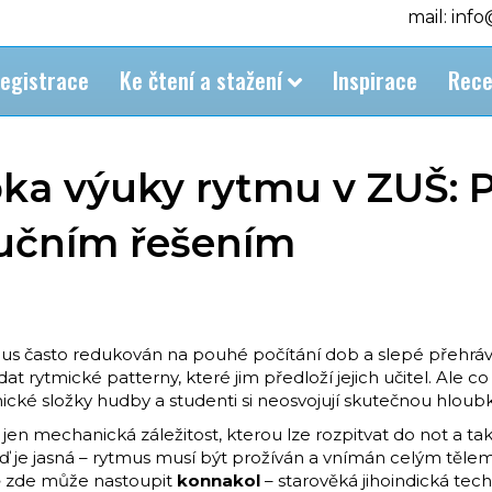
mail: inf
egistrace
Ke čtení a stažení
Inspirace
Rece
bka výuky rytmu v ZUŠ: 
lučním řešením
mus často redukován na pouhé počítání dob a slepé přehráv
t rytmické patterny, které jim předloží jejich učitel. Ale c
ické složky hudby a studenti si neosvojují skutečnou hlou
en mechanická záležitost, kterou lze rozpitvat do not a taktů
ěď je jasná – rytmus musí být prožíván a vnímán celým tělem
vě zde může nastoupit
konnakol
– starověká jihoindická tec