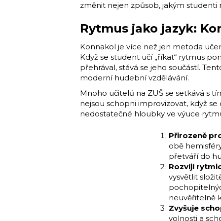
změnit nejen způsob, jakým studenti ry
Rytmus jako jazyk: Ko
Konnakol je více než jen metoda učen
Když se student učí „říkat“ rytmus po
přehrával, stává se jeho součástí. Te
moderní hudební vzdělávání.
Mnoho učitelů na ZUŠ se setkává s tím
nejsou schopni improvizovat, když se d
nedostatečné hloubky ve výuce rytmu.
Přirozeně pro
obě hemisféry 
přetváří do h
Rozvíjí rytmi
vysvětlit slo
pochopitelných
neuvěřitelně 
Zvyšuje scho
volnosti a sch