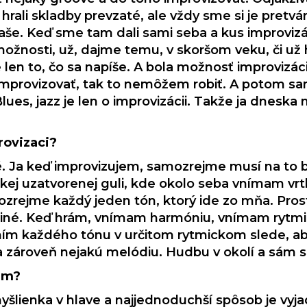
rali skladby prevzaté, ale vždy sme si je pretvár
 naše. Keď sme tam dali sami seba a kus improvizá
 možnosti, už, dajme temu, v skoršom veku, či u
 len to, čo sa napíše. A bola možnosť improvizác
improvizovať, tak to nemôžem robiť. A potom sa
ues, jazz je len o improvizácii. Takže ja dneska
rovizaci?
 Ja keď improvizujem, samozrejme musí na to b
akej uzatvorenej guli, kde okolo seba vnímam vr
zrejme každý jeden tón, ktorý ide zo mňa. Prost
 iné. Keď hrám, vnímam harmóniu, vnímam rytm
ím každého tónu v určitom rytmickom slede, aby 
a zároveň nejakú melódiu. Hudbu v okolí a sám
em?
v myšlienka v hlave a najjednoduchší spôsob je vy