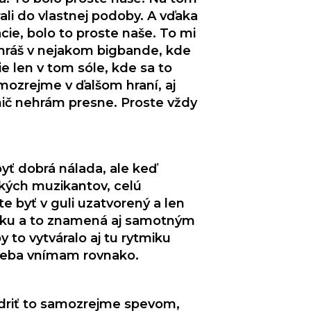
ali do vlastnej podoby. A vďaka
cie, bolo to proste naše. To mi
ž hráš v nejakom bigbande, kde
ie len v tom sóle, kde sa to
mozrejme v ďalšom hraní, aj
 nič nehrám presne. Proste vždy
yť dobrá nálada, ale keď
tkých muzikantov, celú
e byť v guli uzatvorený a len
iku a to znamená aj samotným
to vytváralo aj tu rytmiku
 seba vnímam rovnako.
jadriť to samozrejme spevom,