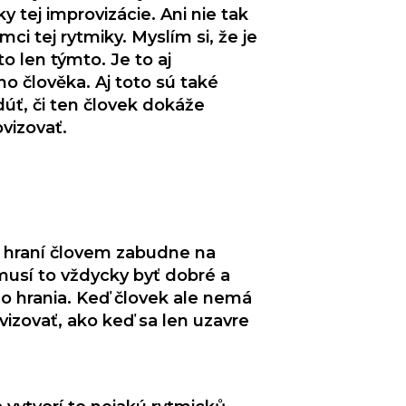
 tej improvizácie. Ani nie tak
mci tej rytmiky. Myslím si, že je
to len týmto. Je to aj
člověka. Aj toto sú také
úť, či ten človek dokáže
vizovať.
m hraní človem zabudne na
musí to vždycky byť dobré a
ho hrania. Keď človek ale nemá
izovať, ako keď sa len uzavre