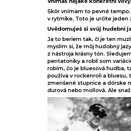
Vnímáš nějaké konkrétní vliv
Skôr vnímam to pevné tempo. 
v rytmike. Toto je určite jeden
Uvědomuješ si svůj hudební j
Ja to beriem tak, či je ten muz
myslím si, že môj hudobný jazy
z nástroja krásny tón. Sleduje
pentatoniky a robil som variác
robím, čo je bluesová hudba, t
používa v rockenroli a bluesu,
zmenšené stupnice a dórske mó
durová nebo mollová. Ale snaží