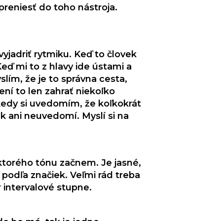
preniesť do toho nástroja.
 vyjadriť rytmiku. Keď to človek
Keď mi to z hlavy ide ústami a
slím, že je to správna cesta,
není to len zahrať niekoľko
akedy si uvedomím, že koľkokrát
ek ani neuvedomí. Myslí si na
torého tónu začnem. Je jasné,
podľa značiek. Veľmi rád treba
 intervalové stupne.