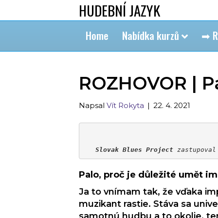
HUDEBNÍ JAZYK
Home
Nabídka kurzů
➡ R
ROZHOVOR | Palo
Napsal
Vít Rokyta
|
22. 4. 2021
Slovak Blues Project
 zastupoval
Palo, proč je důležité umět i
Ja to vnímam tak, že vďaka im
muzikant rastie. Stáva sa univ
samotnú hudbu a to okolie, te