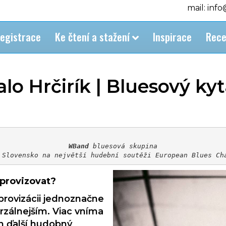
mail: inf
egistrace
Ke čtení a stažení
Inspirace
Rece
 Hrčirík | Bluesový kyt
WBand 
bluesová skupina
 Slovensko na největší hudební soutěži European Blues Ch
mprovizovat?
provizácii jednoznačne
erzálnejším. Viac vníma
n ďalší hudobný