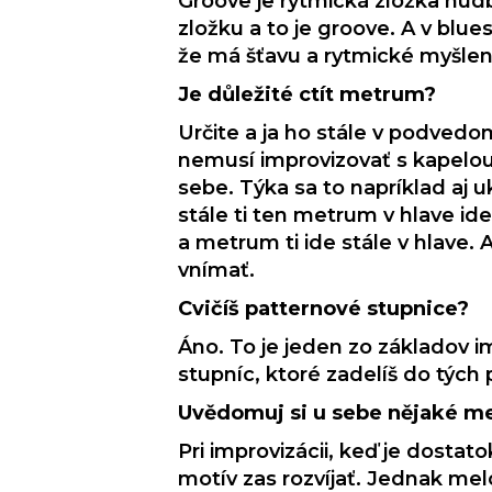
Groove je rytmická zložka hudby
zložku a to je groove. A v blu
že má šťavu a rytmické myšlen
Je důležité ctít metrum?
Určite a ja ho stále v podved
nemusí improvizovať s kapelou
sebe. Týka sa to napríklad aj 
stále ti ten metrum v hlave ide
a metrum ti ide stále v hlave.
vnímať.
Cvičíš patternové stupnice?
Áno. To je jeden zo základov im
stupníc, ktoré zadelíš do tých 
Uvědomuj si u sebe nějaké m
Pri improvizácii, keď je dostat
motív zas rozvíjať. Jednak mel