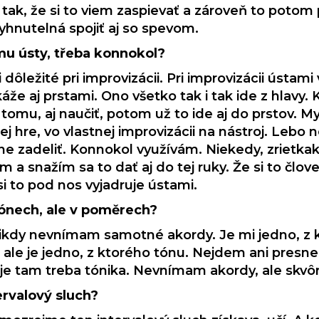
 tak, že si to viem zaspievať a zároveň to potom 
yhnutelná spojiť aj so spevom.
tmu ústy, třeba konnokol?
i dôležité pri improvizácii. Pri improvizácii ústami
e aj prstami. Ono všetko tak i tak ide z hlavy. 
tomu, aj naučiť, potom už to ide aj do prstov. My
ej hre, vo vlastnej improvizácii na nástroj. Lebo 
ávne zadeliť. Konnokol využívám. Niekedy, zrietk
 a snažím sa to dať aj do tej ruky. Že si to člov
si to pod nos vyjadruje ústami.
tónech, ale v poměrech?
ikdy nevnímam samotné akordy. Je mi jedno, z k
le je jedno, z ktorého tónu. Nejdem ani presne 
e tam treba tónika. Nevnímam akordy, ale skvôr
ervalový sluch?