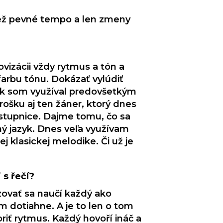
iež pevné tempo a len zmeny
ovizácii vždy rytmus a tón a
farbu tónu. Dokázať vylúdiť
tak som využíval predovšetkým
rošku aj ten žáner, ktorý dnes
 stupnice. Dajme tomu, čo sa
ný jazyk. Dnes veľa využívam
 klasickej melodike. Či už je
 s řečí?
ovať sa naučí každý ako
am dotiahne. A je to len o tom
riť rytmus. Každý hovoří ináč a