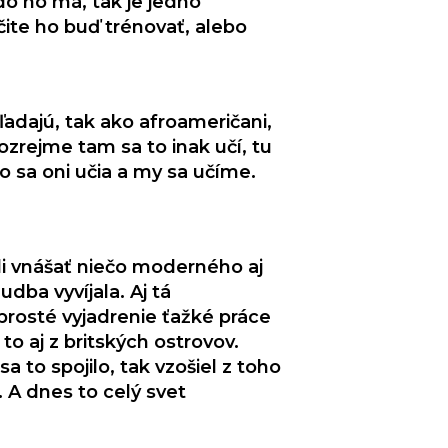
do ho má, tak je jedno
čite ho buď trénovať, alebo
dajú, tak ako afroameričani,
zrejme tam sa to inak učí, tu
o sa oni učia a my sa učíme.
ali vnášať niečo moderného aj
dba vyvíjala. Aj tá
prosté vyjadrenie ťažké práce
 to aj z britských ostrovov.
 to spojilo, tak vzošiel z toho
. A dnes to celý svet