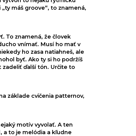
a vytvorí to nejakú rytmicků
vi „ty máš groove“, to znamená,
yť. To znamená, že človek
oducho vnímať. Musí ho mať v
niekedy ho zasa natiahneš, ale
mohol byť. Ako ty si ho podržíš
adeliť ďalší tón. Určite to
 na základe cvičenia patternov,
nejaký motív vyvolať. A ten
, a to je melódia a kľudne