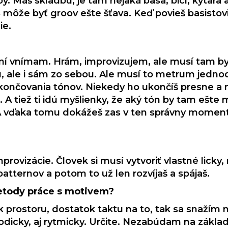
. Máš skladbu, je tam nejaká basa, bicí, kytara 
es môže byť groov ešte šťava. Keď povieš basisto
ie.
omí vnímam. Hrám, improvizujem, ale musí tam b
, ale i sám zo sebou. Ale musí to metrum jedn
ukončovania tónov. Niekedy ho ukončíš presne a 
. A tiež ti idú myšlienky, že aký tón by tam ešte 
 A vďaka tomu dokážeš zas v ten správny moment z
provizácie. Človek si musí vytvoriť vlastné licky,
patternov a potom to už len rozvíjaš a spájaš.
etody práce s motivem?
ok prostoru, dostatok taktu na to, tak sa snažím 
odicky, aj rytmicky. Určite. Nezabúdam na základ