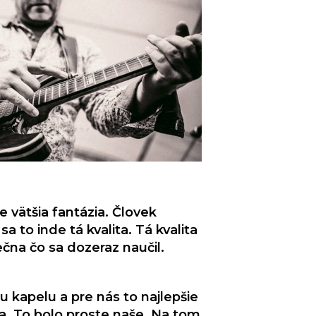
je vätšia fantázia. Človek
 to inde tá kvalita. Tá kvalita
čna čo sa dozeraz naučil.
u kapelu a pre nás to najlepšie
va. To bolo proste naše. Na tom