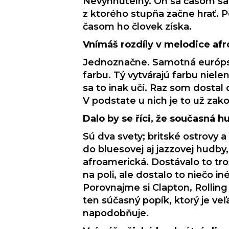
Nevyhnuťelný. On sa časom sam
z ktorého stupňa začne hrať. P
časom ho človek získa.
Vnímáš rozdíly v melodice af
Jednoznačne. Samotná európsk
farbu. Tý vytvárajú farbu niel
sa to inak učí. Raz som dostal
V podstate u nich je to už zak
Dalo by se říci, že současná
Sú dva svety; britské ostrovy 
do bluesovej aj jazzovej hudby,
afroamerická. Dostávalo to tro
na poli, ale dostalo to niečo in
Porovnajme si Clapton, Rolling 
ten súčasný popík, ktorý je ve
napodobňuje.