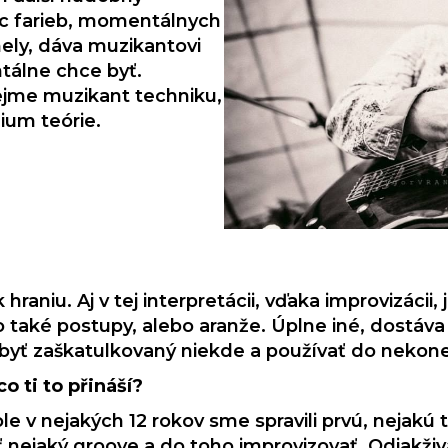
ac farieb, momentálnych
ely, dáva muzikantovi
tálne chce byť.
ejme muzikant techniku,
ium teórie.
aniu. Aj v tej interpretácii, vďaka improvizácii, 
aké postupy, alebo aranže. Úplne iné, dostáva sa
 byť zaškatulkovaný niekde a používať do nekone
co ti to přináší?
e v nejakých 12 rokov sme spravili prvú, nejakú t
ať nejaký groove a do toho improvizovať. Odjakži