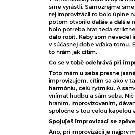
sme vyrástli. Samozrejme sme h
tej improvizácii to bolo úplne
potom otvorilo ďalšie a ďalšie
bolo potreba hrať teda striktne
dalo robiť. Keby som nevedel 
v súčasnej dobe vďaka tomu. Bl
to hrám jak cítim.
Co se v tobě odehrává při imp
Toto mám u seba presne jasné.
improvizujem, cítim sa ako v t
harmóniu, celú rytmiku. A samo
vnímať hudbu a sám seba. Nič
hraním, improvizovaním, dávan
spoločne s tou celou kapelou 
Spojuješ improvizaci se zpěv
Áno, pri improvizácii je najpr