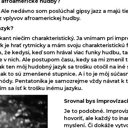
y afroamerické hudby?
Ale nedávno som poslúchal gipsy jazz a majú t
 z vplyvov afroamerickej hudby.
azyk?
ikant niečim charakteristický. Ja vnímam pri impr
k je hrať rytmicky a mám svoju charakteristickú 
m, že kedysi, keď som hrával viac funky hudbu, 
ie v nich. Ale postupom času, kedy sa mi zmenil t
ak ten môj hudobný jazyk sa trošku otočil na iné
 tak to sú zmenšené stupnice. A i to je môj súčas
dy. Pentatonika je samozrejme vždy návrat k tej
m sa ísť k trošku inému jazyku.
Srovnal bys improvizaci
Je to podobné. Improviz
hovoriť, ale každý to in
myslení. Či dokáže vytvo