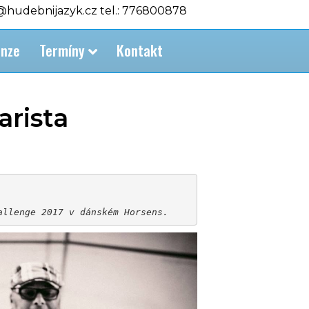
o@hudebnijazyk.cz tel.: 776800878
nze
Termíny
Kontakt
arista
allenge 2017 v dánském Horsens.