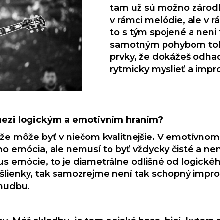
tam už sú možno zárodky
v rámci melódie, ale v rá
to s tým spojené a neni 
samotným pohybom toho 
prvky, že dokážeš odhad
rytmicky myslieť a impro
mezi logickým a emotivním hraním?
, že môže byť v niečom kvalitnejšie. V emotívno
ho emócia, ale nemusí to byť vždycky čisté a ne
kus emócie, to je diametrálne odlišné od logické
šlienky, tak samozrejme není tak schopný improv
 hudbu.