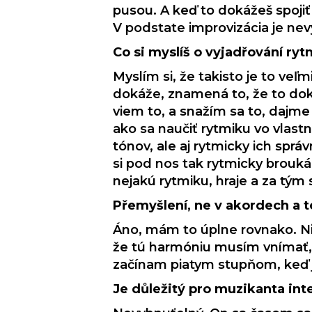
pusou. A keď to dokážeš spojiť
V podstate improvizácia je nev
Co si myslíš o vyjadřování ry
Myslím si, že takisto je to veľm
dokáže, znamená to, že to dokáž
viem to, a snažím sa to, dajme 
ako sa naučiť rytmiku vo vlastn
tónov, ale aj rytmicky ich spr
si pod nos tak rytmicky broukám
nejakú rytmiku, hraje a za tým 
Přemyšlení, ne v akordech a 
Áno, mám to úplne rovnako. N
že tú harmóniu musím vnímať, a
začínam piatym stupňom, keď j
Je důležitý pro muzikanta int