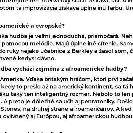
ozrejme ten intervalový sluch získava, učí. A k
otom ta improvizácia získava úplne inú farbu. Ur
roamerické a evropské?
a hudba je veľmi jednoduchá, priamočará. Nehľa
en pomocou melódie. Majú úplne iné cítenie. Samo
 do ruky nejaké učebnice z Berkley a žasol som, č
otvené kedysi dávno.
 hudba vychází zejména z afroamerické hudby?
a Amerika. Vďaka britským hráčom, ktorí prví zač
 kedy to prešlo až na americký kontinent, sa tá hu
šku taký ten inteligentný rozmer. Nebolo to len 
é. A preto je dôležité sa učiť aj pentatoniky. Došlo
Stones, na druhej strane afroameričanov. A keď sa
ľa ovlivnený aj Európou, aj afroamerickou hudbou