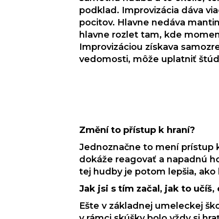
podklad. Improvizácia dáva vi
pocitov. Hlavne nedáva mantin
hlavne rozlet tam, kde momen
Improvizáciou získava samozr
vedomosti, môže uplatniť štúd
Změní to přístup k hraní?
Jednoznačne to mení prístup k hr
dokáže reagovať a napadnú ho t
tej hudby je potom lepšia, ako
Jak jsi s tím začal, jak to učíš, 
Ešte v základnej umeleckej škol
v rámci skúšky bolo vždy si hr