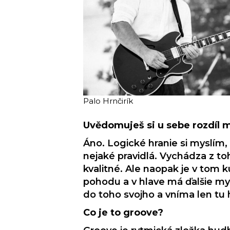
Palo Hrnčirík
Uvědomuješ si u sebe rozdíl 
Áno. Logické hranie si myslím
nejaké pravidlá. Vychádza z to
kvalitné. Ale naopak je v tom 
pohodu a v hlave má ďalšie my
do toho svojho a vníma len tu
Co je to groove?