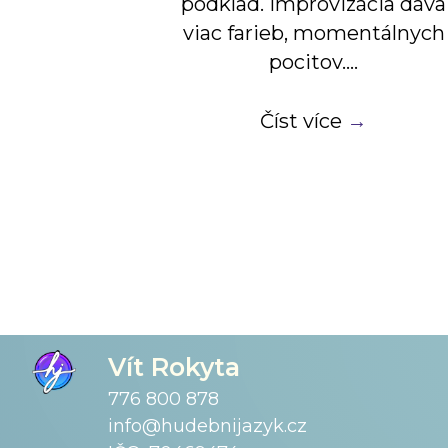
podklad. Improvizácia dáva
viac farieb, momentálnych
pocitov.…
Číst více
→
Vít Rokyta
776 800 878
info@hudebnijazyk.cz