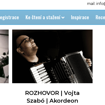
mail: inf
egistrace
Ke čtení a stažení
Inspirace
Rece
ROZHOVOR | Vojta
Szabó | Akordeon