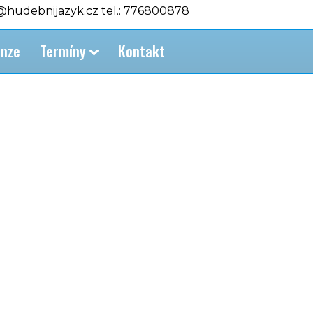
o@hudebnijazyk.cz tel.: 776800878
nze
Termíny
Kontakt