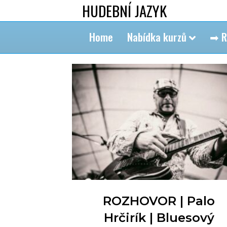
HUDEBNÍ JAZYK
Home
Nabídka kurzů
➡ R
ROZHOVOR | Palo
Hrčirík | Bluesový