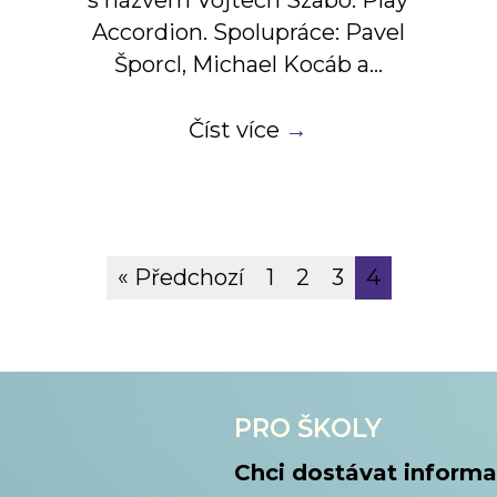
s názvem Vojtech Szabó: Play
Accordion. Spolupráce: Pavel
Šporcl, Michael Kocáb a…
Číst více
→
« Předchozí
1
2
3
4
PRO ŠKOLY
Chci dostávat informa