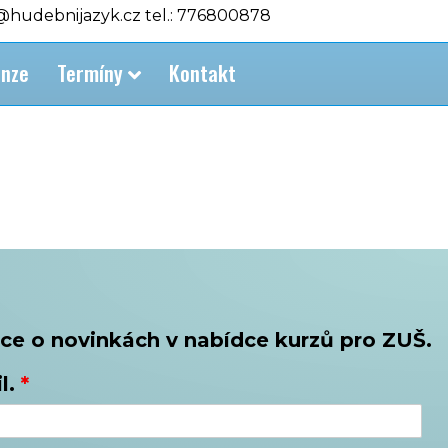
o@hudebnijazyk.cz tel.: 776800878
nze
Termíny
Kontakt
ce o novinkách v nabídce kurzů pro ZUŠ.
l.
*