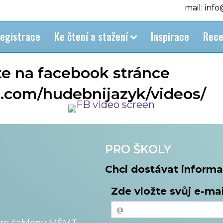
mail: inf
egistrace
Ke čtení a stažení
Inspirace
Rece
e na facebook stránce
.com/hudebnijazyk/videos/
PRO ŠKOLY
Chci dostávat informa
Zde vložte svůj e-mai
pro šablony MŠMT