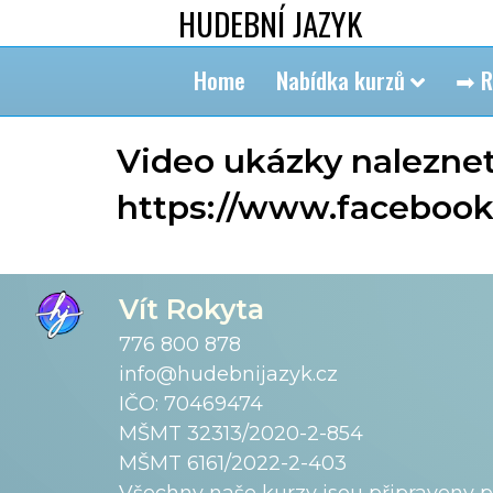
HUDEBNÍ JAZYK
Home
Nabídka kurzů
➡ R
Video ukázky naleznet
https://www.facebook
Vít Rokyta
776 800 878
info@hudebnijazyk.cz
IČO: 70469474
MŠMT 32313/2020-2-854
MŠMT 6161/2022-2-403
Všechny naše kurzy jsou připraveny 