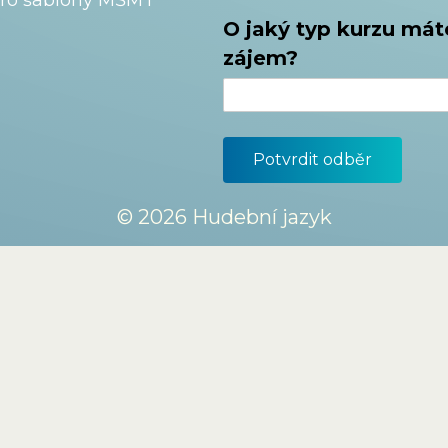
O jaký typ kurzu mát
zájem?
© 2026 Hudební jazyk