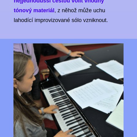
nejjednodušší cestou volit vhodný
tónový materiál
, z něhož může uchu
lahodící improvizované sólo vzniknout.