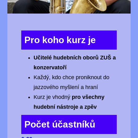
Pro koho kurz je
Učitelé hudebních oborů ZUŠ a
konzervatoří
Každý, kdo chce proniknout do
jazzového myšlení a hraní
Kurz je vhodný
pro všechny
hudební nástroje a zpěv
Počet účastníků