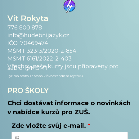
Vít Rokyta
776 800 878
info@hudebnijazyk.cz
IČO: 70469474
MŠMT 32313/2020-2-854
MŠMT 6161/2022-2-403
Všechny naše kurzy jsou připraveny pro
šablony MŠMT
Fyzická osoba zapsaná v živnostenském
rejstříku.
PRO ŠKOLY
Chci dostávat informace o novinkách
v nabídce kurzů pro ZUŠ.
Zde vložte svůj e-mail.
*