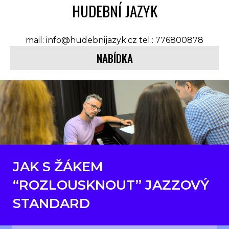
HUDEBNÍ JAZYK
mail: info@hudebnijazyk.cz tel.: 776800878
NABÍDKA
JAK S ŽÁKEM
“ROZLOUSKNOUT” JAZZOVÝ
STANDARD