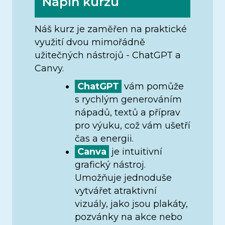
Náplň kurzu
Náš kurz je zaměřen na praktické
využití dvou mimořádně
užitečných nástrojů - ChatGPT a
Canvy.
ChatGPT
vám pomůže
s rychlým generováním
nápadů, textů a příprav
pro výuku, což vám ušetří
čas a energii.
Canva
je intuitivní
grafický nástroj.
Umožňuje jednoduše
vytvářet atraktivní
vizuály, jako jsou plakáty,
pozvánky na akce nebo