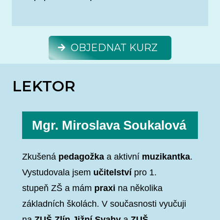
OBJEDNAT KURZ
LEKTOR
Mgr. Miroslava Soukalová
Zkušená
pedagožka
a aktivní
muzikantka
.
Vystudovala jsem
učitelství
pro 1.
stupeň ZŠ a mám
praxi
na několika
základních školách. V současnosti vyučuji
na
ZUŠ Zlín Jižní Svahy
a
ZUŠ